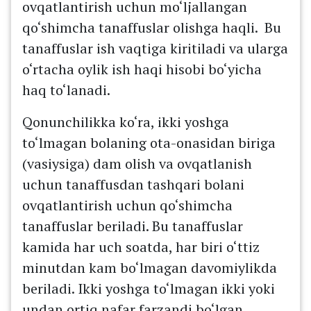
ovqatlantirish uchun mo‘ljallangan
qo‘shimcha tanaffuslar olishga haqli. Bu
tanaffuslar ish vaqtiga kiritiladi va ularga
o‘rtacha oylik ish haqi hisobi bo‘yicha
haq to‘lanadi.
Qonunchilikka ko‘ra, ikki yoshga
to‘lmagan bolaning ota-onasidan biriga
(vasiysiga) dam olish va ovqatlanish
uchun tanaffusdan tashqari bolani
ovqatlantirish uchun qo‘shimcha
tanaffuslar beriladi. Bu tanaffuslar
kamida har uch soatda, har biri o‘ttiz
minutdan kam bo‘lmagan davomiylikda
beriladi. Ikki yoshga to‘lmagan ikki yoki
undan ortiq nafar farzandi bo‘lgan