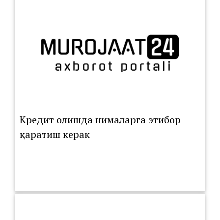
Кредит олишда нималарга этибор
қаратиш керак