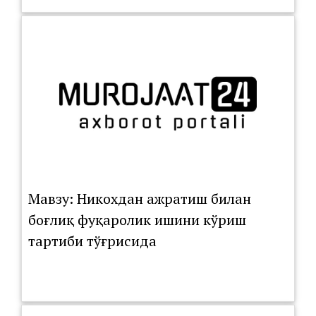
Мавзу: Никохдан ажратиш билан
боғлиқ фуқаролик ишини кўриш
тартиби тўғрисида