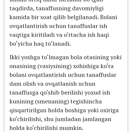
taqdirda, tanaffusning davomiyligi
kamida bir soat qilib belgilanadi. Bolani
ovqatlantirish uchun tanaffuslar ish
vaqtiga kiritiladi va o‘rtacha ish haqi
bo‘yicha haq to‘lanadi.
Ikki yoshga to‘lmagan bola otasining yoki
onasining (vasiysining) xohishiga ko‘ra
bolani ovqatlantirish uchun tanaffuslar
dam olish va ovqatlanish uchun
tanaffusga qo‘shib berilishi yoxud ish
kunining (smenaning) tegishincha
qisqartirilgan holda boshiga yoki oxiriga
ko‘chirilishi, shu jumladan jamlangan
holda ko‘chirilishi mumkin.