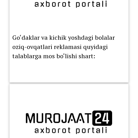
Go‘daklar va kichik yoshdagi bolalar
oziq-ovqatlari reklamasi quyidagi
talablarga mos bo‘lishi shart: