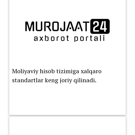
shartnomasi ro‘yxatdan o‘tkazilguniga
Moliyaviy hisob tizimiga xalqaro
standartlar keng joriy qilinadi.