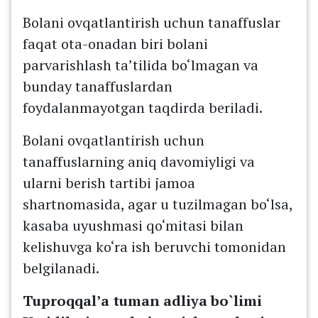
Bolani ovqatlantirish uchun tanaffuslar
faqat ota-onadan biri bolani
parvarishlash ta’tilida bo‘lmagan va
bunday tanaffuslardan
foydalanmayotgan taqdirda beriladi.
Bolani ovqatlantirish uchun
tanaffuslarning aniq davomiyligi va
ularni berish tartibi jamoa
shartnomasida, agar u tuzilmagan bo‘lsa,
kasaba uyushmasi qo‘mitasi bilan
kelishuvga ko‘ra ish beruvchi tomonidan
belgilanadi.
Tuproqqal’a tuman adliya bo`limi