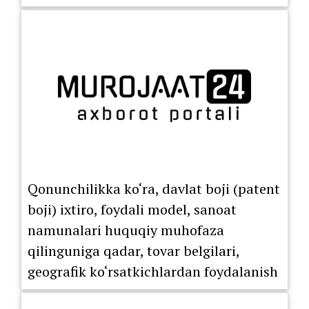
Qonunchilikka ko‘ra, davlat boji (patent
boji) ixtiro, foydali model, sanoat
namunalari huquqiy muhofaza
qilinguniga qadar, tovar belgilari,
geografik ko‘rsatkichlardan foydalanish
huquqini berish bo‘yicha litsenziya