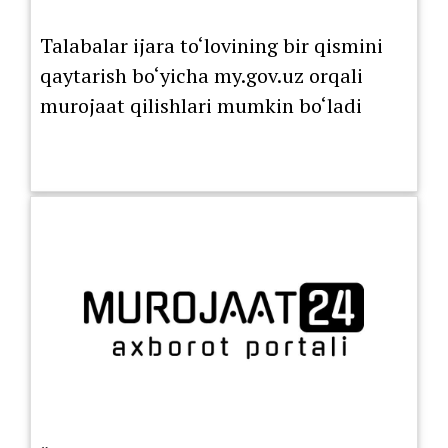
Talabalar ijara to‘lovining bir qismini
qaytarish bo‘yicha my.gov.uz orqali
murojaat qilishlari mumkin bo‘ladi