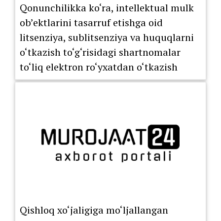
Qonunchilikka ko‘ra, intellektual mulk
ob’ektlarini tasarruf etishga oid
litsenziya, sublitsenziya va huquqlarni
o‘tkazish to‘g‘risidagi shartnomalar
to‘liq elektron ro‘yxatdan o‘tkazish
tartibiga o‘tkazildi.
Qishloq xo‘jaligiga mo‘ljallangan