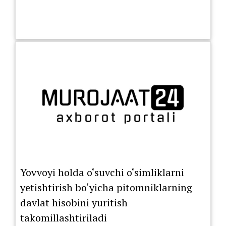
Yovvoyi holda o‘suvchi o‘simliklarni
yetishtirish bo‘yicha pitomniklarning
davlat hisobini yuritish
takomillashtiriladi