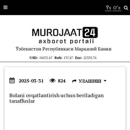
s
Ўз
O‘z
Ўзбекистон Республикаси Марказий Банки
USD:
10472.67
Rub:
137.47
Eur:
12335.76
2025-03-31
824
УЛАШИШ
Bolani ovqatlantirish uchun beriladigan
tanaffuslar