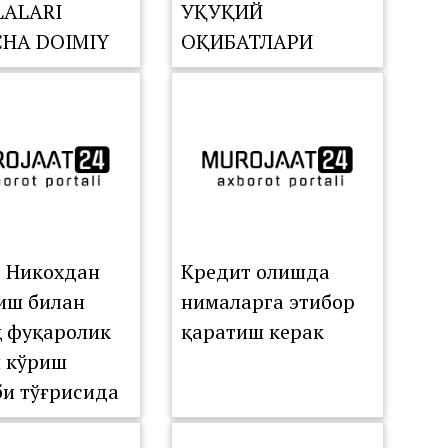
ALARI
ҲУҚУҚИЙ
CHA DOIMIY
ОҚИБАТЛАРИ
SIYASINING
TDAGI
ISHI
ZILDI
: Никохдан
Кредит олишда
иш билан
нималарга этибор
қ фуқаролик
қаратиш керак
 кўриш
би тўғрисида