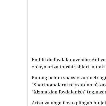
E
ndilikda foydalanuvchilar Adliya 
onlayn ariza topshirishlari mumki
Buning uchun shaxsiy kabinetdagi
"Shartnomalarni ro‘yxatdan o‘tkazi
"Xizmatdan foydalanish" tugmasini
Ariza va unga ilova qilingan hujja