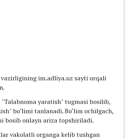
vazirligining im.adliya.uz sayti orqali
n.
 "Talabnoma yaratish" tugmasi bosilib,
sh" bo‘limi tanlanadi. Bo‘lim ochilgach,
 bosib onlayn ariza topshiriladi.
tlar vakolatli organga kelib tushgan