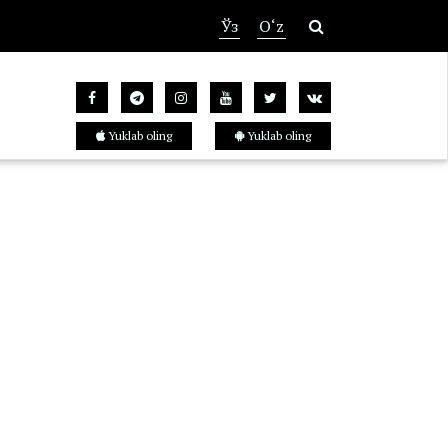
Ўз
O‘z
Yuklab oling
Yuklab oling