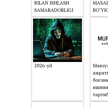
BILAN ISHLASH
MASAL
SAMARADORLIGI
BO‘YI
TAHLIL QILINDI
KOMIS
NAVBA
YIG‘IL
O‘TKA
2026-yil
Мавзу
ажрат
боғли
ишини
тарти