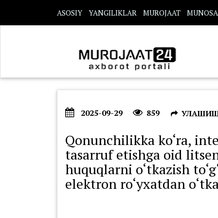
s
ASOSIY
YANGILIKLAR
MUROJAAT
MUNOSA
2025-09-29
859
УЛАШИ
Qonunchilikka ko‘ra, inte
tasarruf etishga oid litse
huquqlarni o‘tkazish to‘g
elektron ro‘yxatdan o‘tkaz