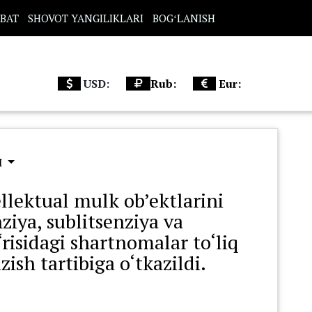
BAT
SHOVOT YANGILIKLARI
BOGʻLANISH
USD:
Rub:
Eur:
Ш
llektual mulk ob’ektlarini
nziya, sublitsenziya va
‘risidagi shartnomalar to‘liq
ish tartibiga o‘tkazildi.