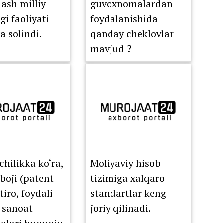
lash milliy
guvoxnomalardan
gi faoliyati
foydalanishida
a solindi.
qanday cheklovlar
mavjud ?
hilikka ko‘ra,
Moliyaviy hisob
 boji (patent
tizimiga xalqaro
xtiro, foydali
standartlar keng
 sanoat
joriy qilinadi.
lari huquqiy