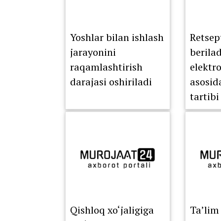
Yoshlar bilan ishlash
Retsep
jarayonini
berila
raqamlashtirish
elektr
darajasi oshiriladi
asosid
tartibi
Qishloq xo‘jaligiga
Ta’lim 