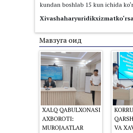
kundan boshlab 15 kun ichida ko‘r
Xivashaharyuridikxizmatko‘rs
Мавзуга оид
XALQ QABULXONASI
KORRU
AXBOROTI:
QARSH
MUROJAATLAR
VA XA