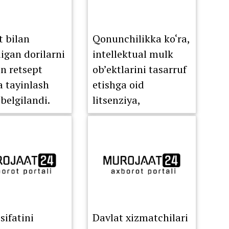
t bilan
Qonunchilikka ko‘ra,
digan dorilarni
intellektual mulk
on retsept
ob’ektlarini tasarruf
a tayinlash
etishga oid
 belgilandi.
litsenziya,
sublitsenziya va
huquqlarni o‘tkazish
to‘g‘risidagi
shartnomalar to‘liq
elektron ro‘yxatdan
o‘tkazish tartibiga
o‘tkazildi.
sifatini
Davlat xizmatchilari