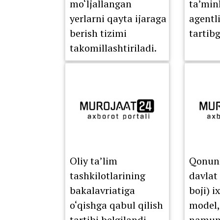
mo‘ljallangan
ta’min
yerlarni qayta ijaraga
agentli
berish tizimi
tartibg
takomillashtiriladi.
Oliy ta’lim
Qonunc
tashkilotlarining
davlat
bakalavriatiga
boji) i
o‘qishga qabul qilish
model,
tartibi belgilandi.
namuna