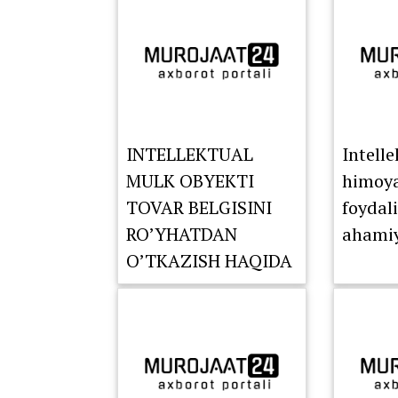
INTELLEKTUAL
Intell
MULK OBYEKTI
himoyas
TOVAR BELGISINI
foydal
RO’YHATDAN
ahamiy
O’TKAZISH HAQIDA
XABARDORMISIZ?