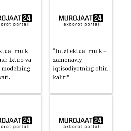
ektual mulk
“Intellektual mulk –
i: Ixtiro va
zamonaviy
i modelning
iqtisodiyotning oltin
ati.
kaliti”