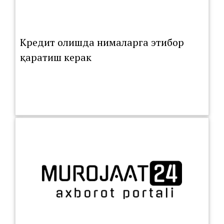
Кредит олишда нималарга этибор
қаратиш керак