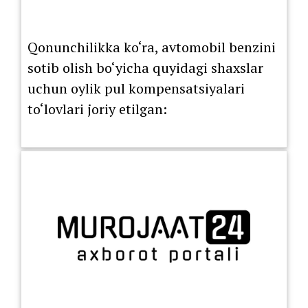
Qonunchilikka ko‘ra, avtomobil benzini
sotib olish bo‘yicha quyidagi shaxslar
uchun oylik pul kompensatsiyalari
to‘lovlari joriy etilgan: