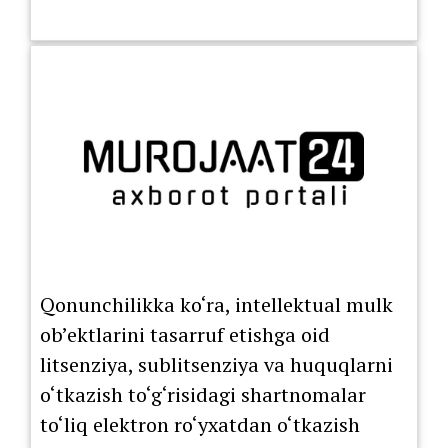
Qonunchilikka ko‘ra, intellektual mulk
ob’ektlarini tasarruf etishga oid
litsenziya, sublitsenziya va huquqlarni
o‘tkazish to‘g‘risidagi shartnomalar
to‘liq elektron ro‘yxatdan o‘tkazish