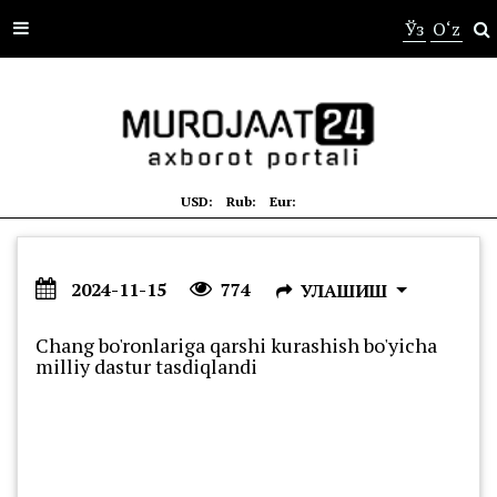
s
Ўз
O‘z
USD:
Rub:
Eur:
2024-11-15
774
УЛАШИШ
Chang bo'ronlariga qarshi kurashish bo'yicha
milliy dastur tasdiqlandi