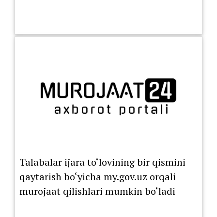
Talabalar ijara to‘lovining bir qismini
qaytarish bo‘yicha my.gov.uz orqali
murojaat qilishlari mumkin bo‘ladi