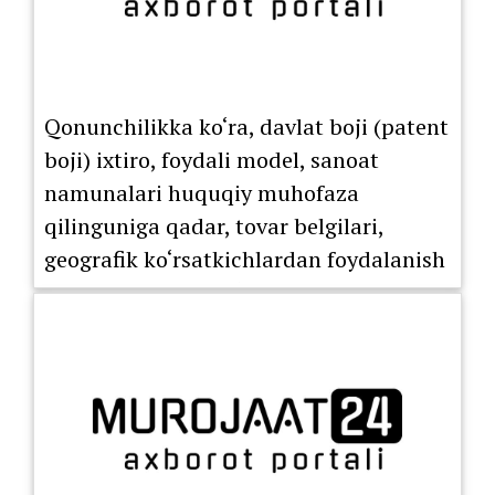
Qonunchilikka ko‘ra, davlat boji (patent
boji) ixtiro, foydali model, sanoat
namunalari huquqiy muhofaza
qilinguniga qadar, tovar belgilari,
geografik ko‘rsatkichlardan foydalanish
huquqini berish bo‘yicha litsenziya
shartnomasi ro‘yxatdan o‘tkazilguniga