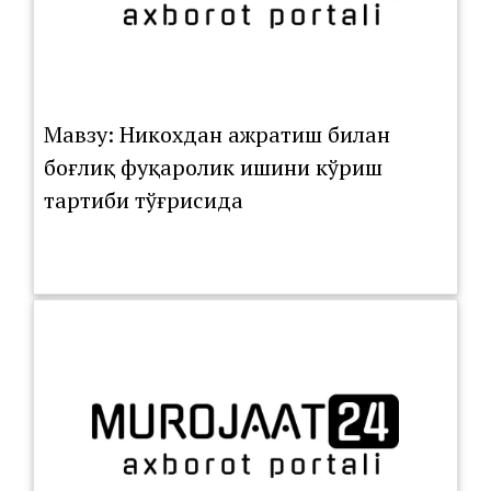
Мавзу: Никохдан ажратиш билан
боғлиқ фуқаролик ишини кўриш
тартиби тўғрисида