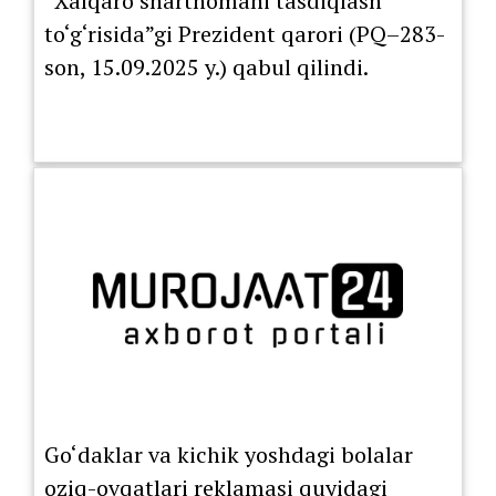
“Xalqaro shartnomani tasdiqlash
to‘g‘risida”gi Prezident qarori (PQ–283-
son, 15.09.2025 y.) qabul qilindi.
Go‘daklar va kichik yoshdagi bolalar
oziq-ovqatlari reklamasi quyidagi