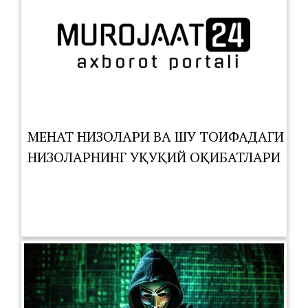
МЕҲНАТ НИЗОЛАРИ ВА ШУ ТОИФАДАГИ
НИЗОЛАРНИНГ ҲУҚУҚИЙ ОҚИБАТЛАРИ