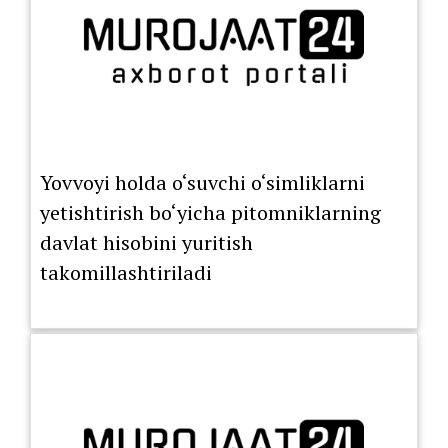
Yovvoyi holda o‘suvchi o‘simliklarni
yetishtirish bo‘yicha pitomniklarning
davlat hisobini yuritish
takomillashtiriladi