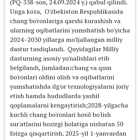
(PQ-338-son, 24.09.2024 y.) qabul qilindi.
Unga ko'ra, O'zbekiston Respublikasida
chang bo'ronlariga qarshi kurashish va
ularning oqibatlarini yumshatish bo'yicha
2024–2030 yillarga mo'ljallangan milliy
dastur tasdiqlandi. Quyidagilar Milliy
dasturning asosiy yo'nalishlari etib
belgilandi, jumladan:chang va qum
bo'ronlari oldini olish va oqibatlarini
yumshatishda ilg'or texnologiyalarni joriy
etish hamda hududlarda yashil
qoplamalarni kengaytirish;2028-yilgacha
kuchli chang bo'ronlari hosil bo'lish
sur'atlarini hozirgi holatiga nisbatan 50
foizga qisqartirish. 2025-yil 1-yanvardan