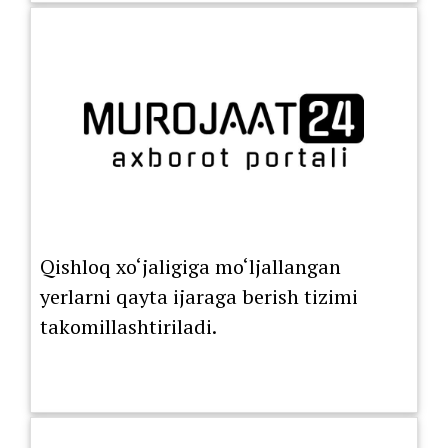
tartibiga o‘tkazildi.
Qishloq xo‘jaligiga mo‘ljallangan
yerlarni qayta ijaraga berish tizimi
takomillashtiriladi.