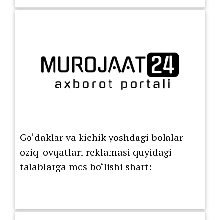
Go‘daklar va kichik yoshdagi bolalar
oziq-ovqatlari reklamasi quyidagi
talablarga mos bo‘lishi shart: