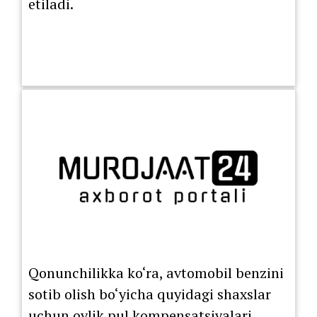
etiladi.
Qonunchilikka ko‘ra, avtomobil benzini
sotib olish bo‘yicha quyidagi shaxslar
uchun oylik pul kompensatsiyalari