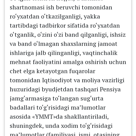
shartnomasi ish beruvchi tomonidan
ro‘yxatdan o‘tkazilganligi, yakka
tartibdagi tadbirkor sifatida ro‘yxatdan
o‘tganlik, o‘zini o‘zi band qilganligi, ishsiz
va band o‘lmagan shaxslarning jamoat
ishlariga jalb qilinganligi, vaqtinchalik
mehnat faoliyatini amalga oshirish uchun
chet elga ketayotgan fuqarolar
tomonidan Iqtisodiyot va moliya vazirligi
huzuridagi byudjetdan tashqari Pensiya
jamg‘armasiga to‘langan sug‘urta
badallari to‘g‘risidagi ma’lumotlar
asosida «YMMT»da shakllantiriladi,
shuningdek, unda xodim to‘g‘risidagi
ma’lumotlar (familiyasi, ismi, otasining