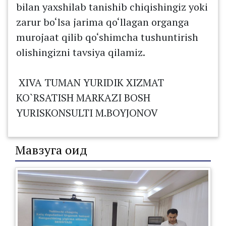
bilan yaxshilab tanishib chiqishingiz yoki
zarur bo‘lsa jarima qo‘llagan organga
murojaat qilib qo‘shimcha tushuntirish
olishingizni tavsiya qilamiz.
XIVA TUMAN YURIDIK XIZMAT
KO`RSATISH MARKAZI BOSH
YURISKONSULTI M.BOYJONOV
Мавзуга оид