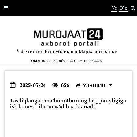
s
Ўз
O‘z
Ўзбекистон Республикаси Марказий Банки
USD:
10472.67
Rub:
137.47
Eur:
12335.76
2025-03-24
656
УЛАШИШ
Tasdiqlangan ma’lumotlarning haqqoniyligiga
ish beruvchilar mas’ul hisoblanadi.