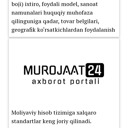
boji) ixtiro, foydali model, sanoat
namunalari huquqiy muhofaza
qilinguniga qadar, tovar belgilari,
geografik ko‘rsatkichlardan foydalanish
huquqini berish bo‘yicha litsenziya
shartnomasi ro‘yxatdan o‘tkazilguniga
Moliyaviy hisob tizimiga xalqaro
standartlar keng joriy qilinadi.