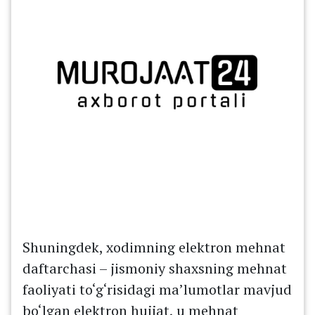
Shuningdek, xodimning elektron mehnat
daftarchasi – jismoniy shaxsning mehnat
faoliyati to‘g‘risidagi ma’lumotlar mavjud
bo‘lgan elektron hujjat, u mehnat