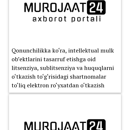
Qonunchilikka ko‘ra, intellektual mulk
ob’ektlarini tasarruf etishga oid
litsenziya, sublitsenziya va huquqlarni
o‘tkazish to‘g‘risidagi shartnomalar
to‘liq elektron ro‘yxatdan o‘tkazish
tartibiga o‘tkazildi.