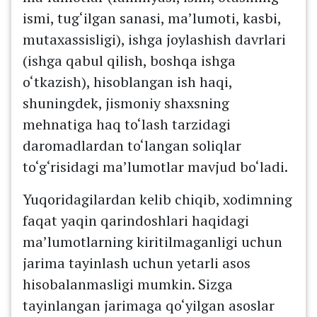
ismi, tug‘ilgan sanasi, ma’lumoti, kasbi,
mutaxassisligi), ishga joylashish davrlari
(ishga qabul qilish, boshqa ishga
o‘tkazish), hisoblangan ish haqi,
shuningdek, jismoniy shaxsning
mehnatiga haq to‘lash tarzidagi
daromadlardan to‘langan soliqlar
to‘g‘risidagi ma’lumotlar mavjud bo‘ladi.
Yuqoridagilardan kelib chiqib, xodimning
faqat yaqin qarindoshlari haqidagi
ma’lumotlarning kiritilmaganligi uchun
jarima tayinlash uchun yetarli asos
hisobalanmasligi mumkin. Sizga
tayinlangan jarimaga qo‘yilgan asoslar