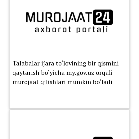
Talabalar ijara to‘lovining bir qismini
qaytarish bo‘yicha my.gov.uz orqali
murojaat qilishlari mumkin bo‘ladi