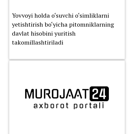
Yovvoyi holda o‘suvchi o‘simliklarni
yetishtirish bo‘yicha pitomniklarning
davlat hisobini yuritish
takomillashtiriladi