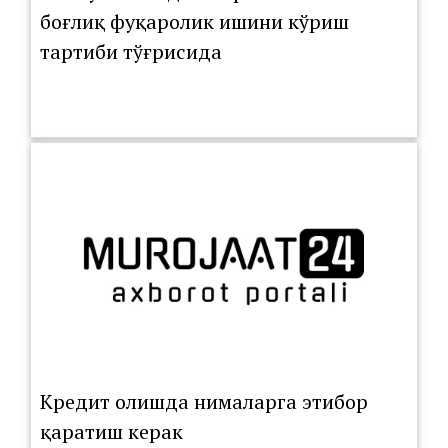
боғлиқ фуқаролик ишини кўриш
тартиби тўғрисида
Кредит олишда нималарга этибор
қаратиш керак