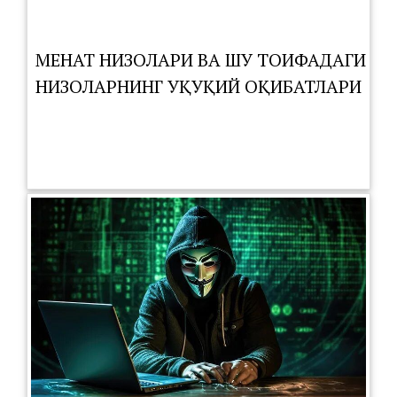
МЕҲНАТ НИЗОЛАРИ ВА ШУ ТОИФАДАГИ
НИЗОЛАРНИНГ ҲУҚУҚИЙ ОҚИБАТЛАРИ