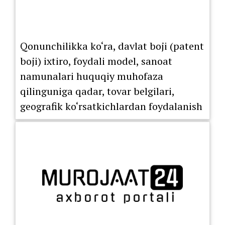
Qonunchilikka ko‘ra, davlat boji (patent
boji) ixtiro, foydali model, sanoat
namunalari huquqiy muhofaza
qilinguniga qadar, tovar belgilari,
geografik ko‘rsatkichlardan foydalanish
huquqini berish bo‘yicha litsenziya
shartnomasi ro‘yxatdan o‘tkazilguniga