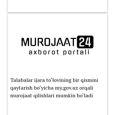
Talabalar ijara to‘lovining bir qismini
qaytarish bo‘yicha my.gov.uz orqali
murojaat qilishlari mumkin bo‘ladi