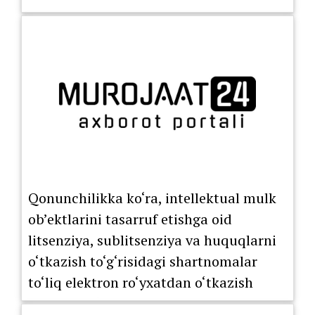
Qonunchilikka ko‘ra, intellektual mulk
ob’ektlarini tasarruf etishga oid
litsenziya, sublitsenziya va huquqlarni
o‘tkazish to‘g‘risidagi shartnomalar
to‘liq elektron ro‘yxatdan o‘tkazish
tartibiga o‘tkazildi.