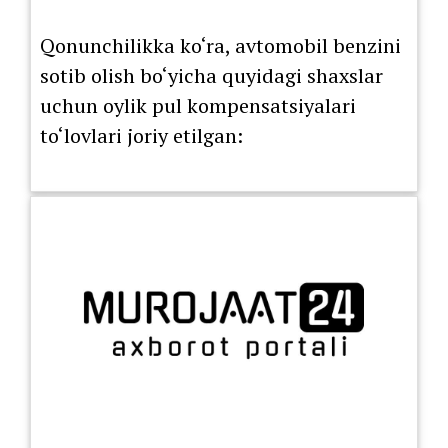
Qonunchilikka ko‘ra, avtomobil benzini
sotib olish bo‘yicha quyidagi shaxslar
uchun oylik pul kompensatsiyalari
to‘lovlari joriy etilgan: