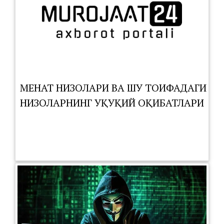
МЕҲНАТ НИЗОЛАРИ ВА ШУ ТОИФАДАГИ
НИЗОЛАРНИНГ ҲУҚУҚИЙ ОҚИБАТЛАРИ