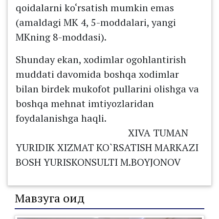
qoidalarni ko‘rsatish mumkin emas
(amaldagi MK 4, 5-moddalari, yangi
MKning 8-moddasi).
Shunday ekan, xodimlar ogohlantirish
muddati davomida boshqa xodimlar
bilan birdek mukofot pullarini olishga va
boshqa mehnat imtiyozlaridan
foydalanishga haqli.
XIVA TUMAN
YURIDIK XIZMAT KO`RSATISH MARKAZI
BOSH YURISKONSULTI M.BOYJONOV
Мавзуга оид