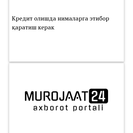
Кредит олишда нималарга этибор
қаратиш керак