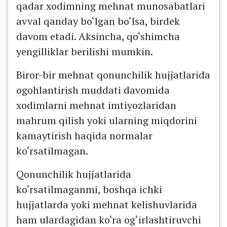
qadar xodimning mehnat munosabatlari
avval qanday bo‘lgan bo‘lsa, birdek
davom etadi. Aksincha, qo‘shimcha
yengilliklar berilishi mumkin.
Biror-bir mehnat qonunchilik hujjatlarida
ogohlantirish muddati davomida
xodimlarni mehnat imtiyozlaridan
mahrum qilish yoki ularning miqdorini
kamaytirish haqida normalar
ko‘rsatilmagan.
Qonunchilik hujjatlarida
ko‘rsatilmaganmi, boshqa ichki
hujjatlarda yoki mehnat kelishuvlarida
ham ulardagidan ko‘ra og‘irlashtiruvchi