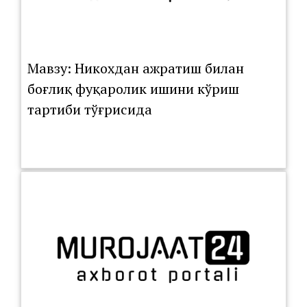
Мавзу: Никохдан ажратиш билан
боғлиқ фуқаролик ишини кўриш
тартиби тўғрисида