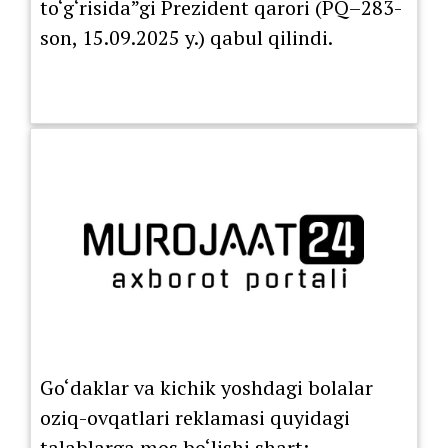
to‘g‘risida”gi Prezident qarori (PQ–283-
son, 15.09.2025 y.) qabul qilindi.
Go‘daklar va kichik yoshdagi bolalar
oziq-ovqatlari reklamasi quyidagi
talablarga mos bo‘lishi shart: