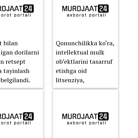
t bilan
Qonunchilikka ko‘ra,
digan dorilarni
intellektual mulk
on retsept
ob’ektlarini tasarruf
a tayinlash
etishga oid
 belgilandi.
litsenziya,
sublitsenziya va
huquqlarni o‘tkazish
to‘g‘risidagi
shartnomalar to‘liq
elektron ro‘yxatdan
o‘tkazish tartibiga