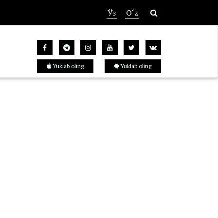
Ўз
O‘z
Yuklab oling
Yuklab oling