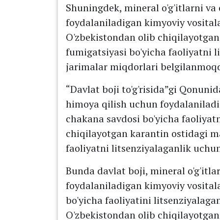
Shuningdek, mineral o'g'itlarni va
foydalaniladigan kimyoviy vosital
O'zbekistondan olib chiqilayotga
fumigatsiyasi bo'yicha faoliyatni 
jarimalar miqdorlari belgilanmoq
“Davlat boji to'g'risida”gi Qonunida
himoya qilish uchun foydalaniladi
chakana savdosi bo'yicha faoliyat
chiqilayotgan karantin ostidagi m
faoliyatni litsenziyalaganlik uchu
Bunda davlat boji, mineral o'g'itla
foydalaniladigan kimyoviy vosita
bo'yicha faoliyatini litsenziyalag
O'zbekistondan olib chiqilayotga