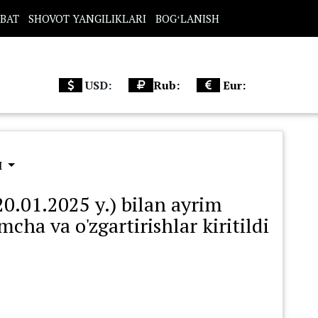
BAT
SHOVOT YANGILIKLARI
BOGʻLANISH
USD:
Rub:
Eur:
Ш
.01.2025 y.) bilan ayrim
cha va o'zgartirishlar kiritildi