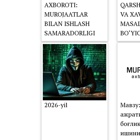
AXBOROTI:
QARSH
MUROJAATLAR
VA XA
BILAN ISHLASH
MASAL
SAMARADORLIGI
BO‘YI
TAHLIL QILINDI
KOMIS
NAVBA
YIG‘IL
O‘TKA
2026-yil
Мавзу
ажрат
боғли
ишини