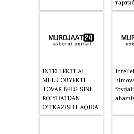
тарти
INTELLEKTUAL
Intell
MULK OBYEKTI
himoyas
TOVAR BELGISINI
foydal
RO’YHATDAN
ahamiy
O’TKAZISH HAQIDA
XABARDORMISIZ?