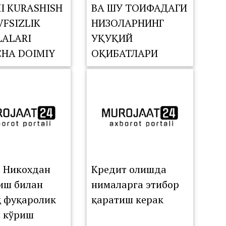
I KURASHISH
ВА ШУ ТОИФАДАГИ
VFSIZLIK
НИЗОЛАРНИНГ
ALARI
ҲУҚУҚИЙ
CHA DOIMIY
ОҚИБАТЛАРИ
SIYASINING
TDAGI
ISHI
ZILDI
: Никохдан
Кредит олишда
иш билан
нималарга этибор
қ фуқаролик
қаратиш керак
 кўриш