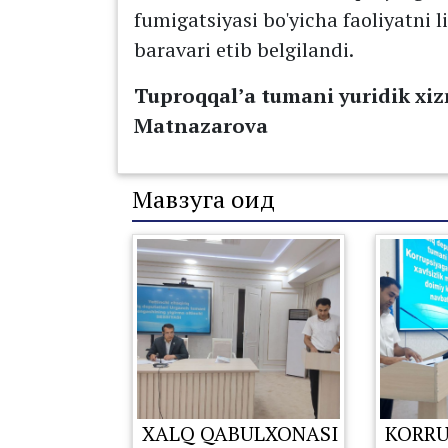
fumigatsiyasi bo'yicha faoliyatni
baravari etib belgilandi.
Tuproqqal’a tumani yuridik xizm
Matnazarova
Мавзуга оид
XALQ QABULXONASI
KORRU