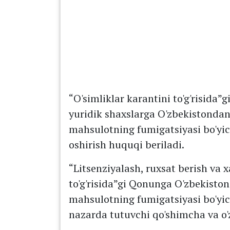
“O'simliklar karantini to'g'risida”
yuridik shaxslarga O'zbekistondan
mahsulotning fumigatsiyasi bo'yic
oshirish huquqi beriladi.
“Litsenziyalash, ruxsat berish va x
to'g'risida”gi Qonunga O'zbekiston
mahsulotning fumigatsiyasi bo'yich
nazarda tutuvchi qo'shimcha va o'z