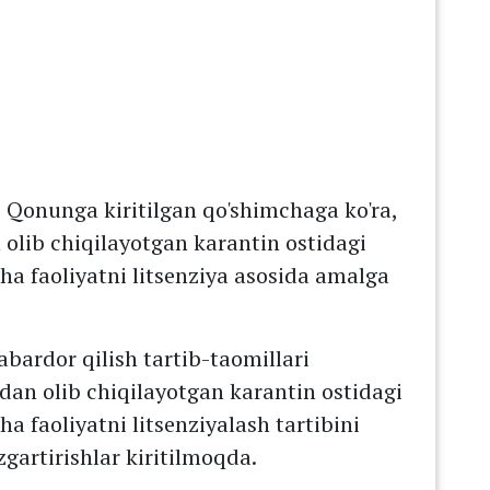
gi Qonunga kiritilgan qo'shimchaga ko'ra,
 olib chiqilayotgan karantin ostidagi
ha faoliyatni litsenziya asosida amalga
abardor qilish tartib-taomillari
dan olib chiqilayotgan karantin ostidagi
a faoliyatni litsenziyalash tartibini
gartirishlar kiritilmoqda.