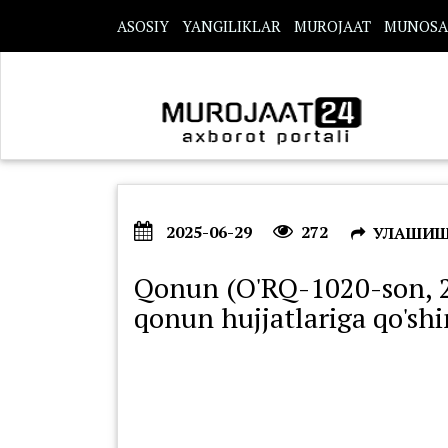
s
ASOSIY
YANGILIKLAR
MUROJAAT
MUNOSA
2025-06-29
272
УЛАШИ
Qonun (O'RQ-1020-son, 20
qonun hujjatlariga qo'shim