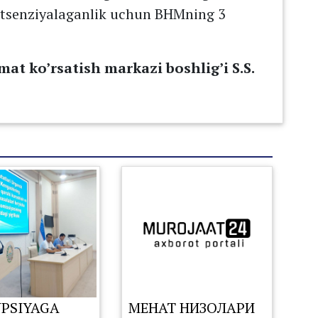
 litsenziyalaganlik uchun BHMning 3
at ko’rsatish markazi boshlig’i S.S.
PSIYAGA
МЕҲНАТ НИЗОЛАРИ