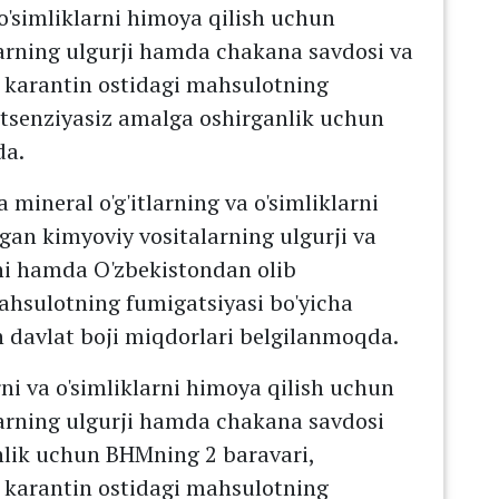
 o'simliklarni himoya qilish uchun
arning ulgurji hamda chakana savdosi va
n karantin ostidagi mahsulotning
litsenziyasiz amalga oshirganlik uchun
da.
 mineral o'g'itlarning va o'simliklarni
gan kimyoviy vositalarning ulgurji va
ni hamda O'zbekistondan olib
ahsulotning fumigatsiyasi bo'yicha
n davlat boji miqdorlari belgilanmoqda.
rni va o'simliklarni himoya qilish uchun
larning ulgurji hamda chakana savdosi
anlik uchun BHMning 2 baravari,
n karantin ostidagi mahsulotning