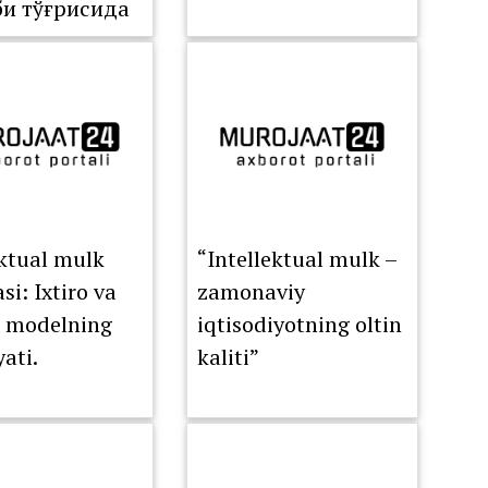
би тўғрисида
ektual mulk
“Intellektual mulk –
i: Ixtiro va
zamonaviy
i modelning
iqtisodiyotning oltin
ati.
kaliti”