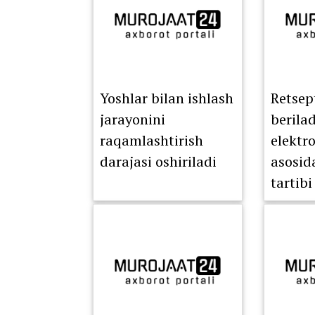
Yoshlar bilan ishlash
Retsep
jarayonini
berila
raqamlashtirish
elektr
darajasi oshiriladi
asosid
tartibi