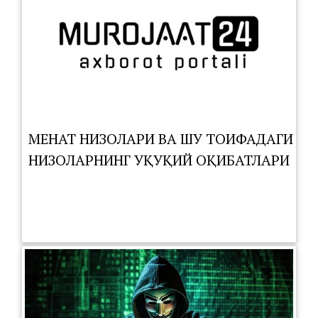
МЕҲНАТ НИЗОЛАРИ ВА ШУ ТОИФАДАГИ
НИЗОЛАРНИНГ ҲУҚУҚИЙ ОҚИБАТЛАРИ