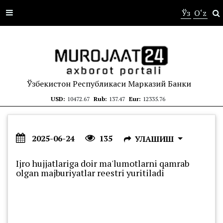
s
Ўз
O‘z
Ўзбекистон Республикаси Марказий Банки
USD:
10472.67
Rub:
137.47
Eur:
12335.76
2025-06-24
135
УЛАШИШ
Ijro hujjatlariga doir ma'lumotlarni qamrab
olgan majburiyatlar reestri yuritiladi