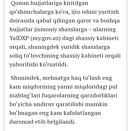
Qonun hujjatlariga kiritilgan
qo‘shimchalarga ko‘ra, ijro ishini yuritish
doirasida qabul qilingan qaror va boshqa
hujjatlar jismoniy shaxslarga – ularning
YaIDXP (my.gov.uz) dagi shaxsiy kabineti
orqali, shuningdek yuridik shaxslarga
soliq to‘lovchining shaxsiy kabineti orqali
yuborilishi ko‘rsatildi.
Shunindek, mehnatga haq to‘lash eng
kam miqdorining yarmi miqdoridagi pul
mablag‘lari fuqarolarning qarzdorliklari
bo‘yicha undiruv qaratilishi mumkin
bo‘lmagan eng kam kafolatlangan
daromad etib belgilandi.