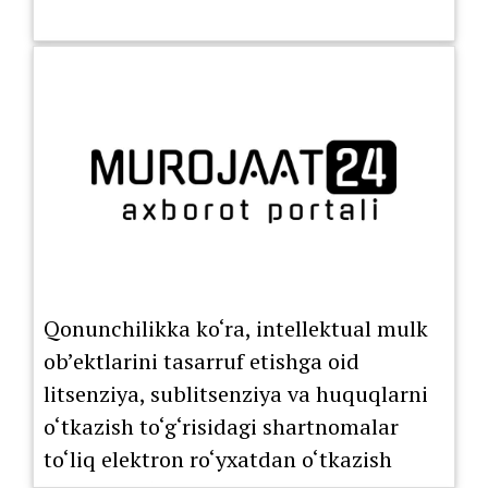
Qonunchilikka ko‘ra, intellektual mulk
ob’ektlarini tasarruf etishga oid
litsenziya, sublitsenziya va huquqlarni
o‘tkazish to‘g‘risidagi shartnomalar
to‘liq elektron ro‘yxatdan o‘tkazish