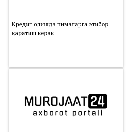
Кредит олишда нималарга этибор
қаратиш керак