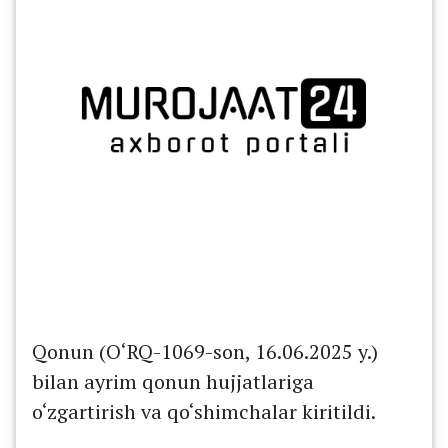
Qonun (O‘RQ-1069-son, 16.06.2025 y.)
bilan ayrim qonun hujjatlariga
o‘zgartirish va qo‘shimchalar kiritildi.