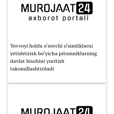
Yovvoyi holda o‘suvchi o‘simliklarni
yetishtirish bo‘yicha pitomniklarning
davlat hisobini yuritish
takomillashtiriladi