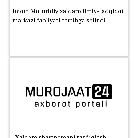
Imom Moturidiy xalqaro ilmiy-tadqiqot
markazi faoliyati tartibga solindi.
“Xalqaro shartnomani tasdiqlash