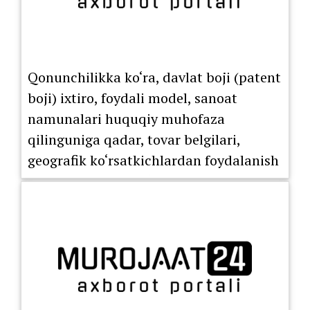
Qonunchilikka ko‘ra, davlat boji (patent
boji) ixtiro, foydali model, sanoat
namunalari huquqiy muhofaza
qilinguniga qadar, tovar belgilari,
geografik ko‘rsatkichlardan foydalanish
huquqini berish bo‘yicha litsenziya
shartnomasi ro‘yxatdan o‘tkazilguniga