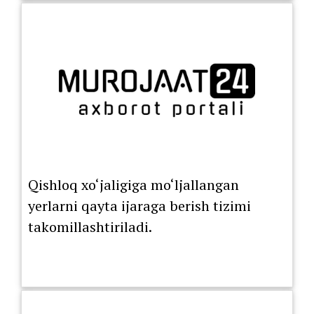
tartibiga o‘tkazildi.
Qishloq xo‘jaligiga mo‘ljallangan
yerlarni qayta ijaraga berish tizimi
takomillashtiriladi.