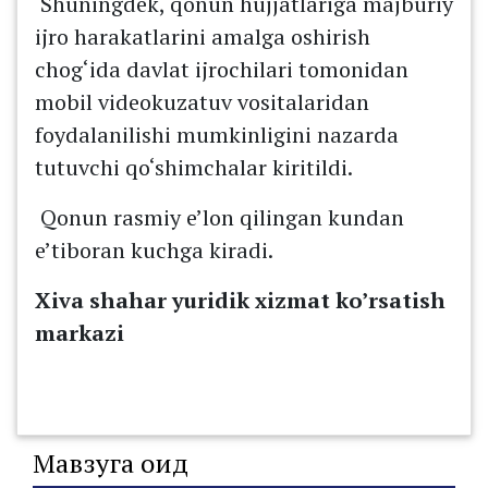
Shuningdek, qonun hujjatlariga majburiy
ijro harakatlarini amalga oshirish
chog‘ida davlat ijrochilari tomonidan
mobil videokuzatuv vositalaridan
foydalanilishi mumkinligini nazarda
tutuvchi qo‘shimchalar kiritildi.
Qonun rasmiy e’lon qilingan kundan
e’tiboran kuchga kiradi.
Xiva shahar yuridik xizmat ko’rsatish
markazi
Мавзуга оид