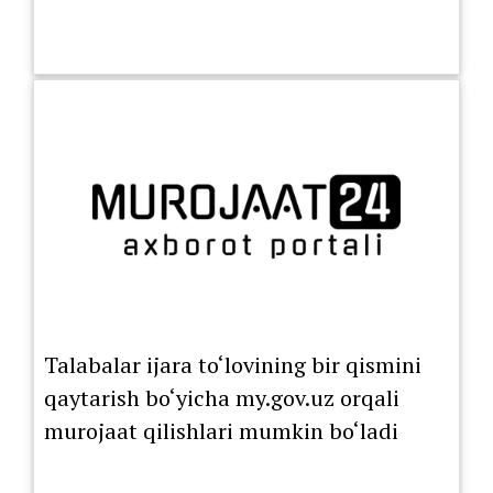
Talabalar ijara to‘lovining bir qismini
qaytarish bo‘yicha my.gov.uz orqali
murojaat qilishlari mumkin bo‘ladi