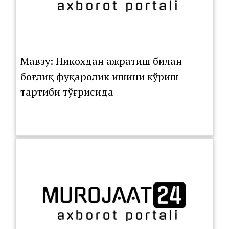
Мавзу: Никохдан ажратиш билан
боғлиқ фуқаролик ишини кўриш
тартиби тўғрисида