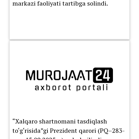
markazi faoliyati tartibga solindi.
“Xalqaro shartnomani tasdiqlash
to‘g‘risida”gi Prezident qarori (PQ–283-