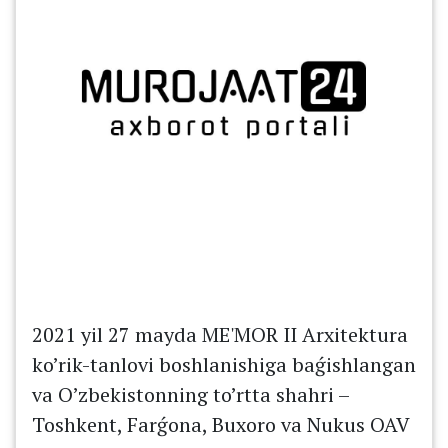
2021 yil 27 mayda ME'MOR II Arxitektura
ko’rik-tanlovi boshlanishiga baǵishlangan
va O’zbekistonning to’rtta shahri –
Toshkent, Farǵona, Buxoro va Nukus OAV