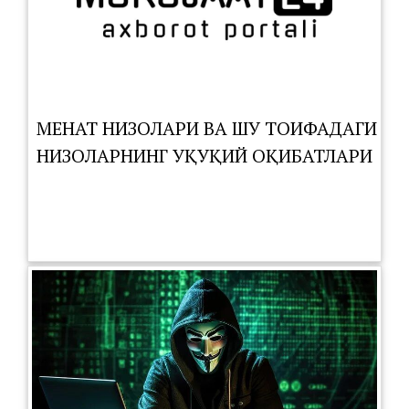
МЕҲНАТ НИЗОЛАРИ ВА ШУ ТОИФАДАГИ
НИЗОЛАРНИНГ ҲУҚУҚИЙ ОҚИБАТЛАРИ