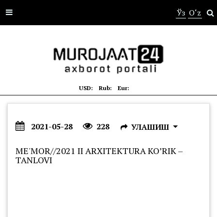
s
Ўз
O‘z
USD:
Rub:
Eur:
2021-05-28
228
УЛАШИШ
ME'MOR//2021 II ARXITEKTURA KO’RIK –
TANLOVI