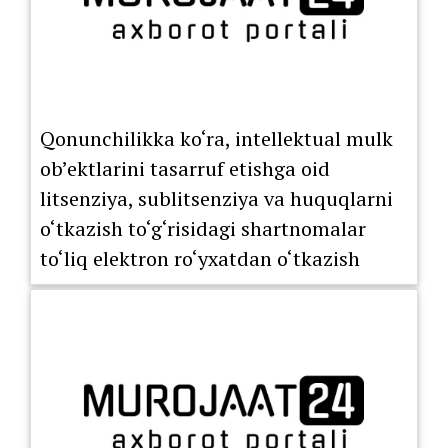
Qonunchilikka ko‘ra, intellektual mulk
ob’ektlarini tasarruf etishga oid
litsenziya, sublitsenziya va huquqlarni
o‘tkazish to‘g‘risidagi shartnomalar
to‘liq elektron ro‘yxatdan o‘tkazish
tartibiga o‘tkazildi.