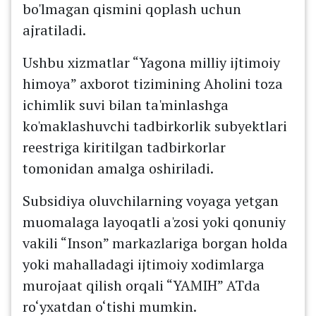
bo'lmagan qismini qoplash uchun
ajratiladi.
Ushbu xizmatlar “Yagona milliy ijtimoiy
himoya” axborot tizimining Aholini toza
ichimlik suvi bilan ta'minlashga
ko'maklashuvchi tadbirkorlik subyektlari
reestriga kiritilgan tadbirkorlar
tomonidan amalga oshiriladi.
Subsidiya oluvchilarning voyaga yetgan
muomalaga layoqatli a'zosi yoki qonuniy
vakili “Inson” markazlariga borgan holda
yoki mahalladagi ijtimoiy xodimlarga
murojaat qilish orqali “YAMIH” ATda
ro‘yxatdan o‘tishi mumkin.