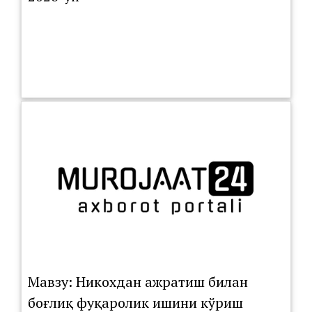
Мавзу: Никохдан ажратиш билан
боғлиқ фуқаролик ишини кўриш