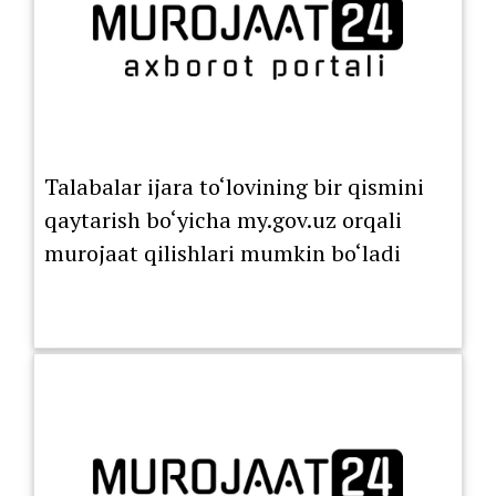
Talabalar ijara to‘lovining bir qismini
qaytarish bo‘yicha my.gov.uz orqali
murojaat qilishlari mumkin bo‘ladi