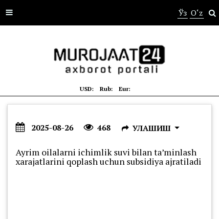
s
Ўз
O‘z
USD:
Rub:
Eur:
2025-08-26
468
УЛАШИШ
Ayrim oilalarni ichimlik suvi bilan ta’minlash
xarajatlarini qoplash uchun subsidiya ajratiladi