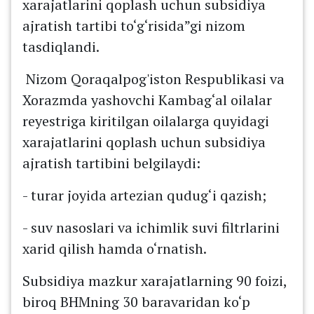
xarajatlarini qoplash uchun subsidiya
ajratish tartibi to‘g‘risida”gi nizom
tasdiqlandi.
Nizom Qoraqalpog'iston Respublikasi va
Xorazmda yashovchi Kambag‘al oilalar
reyestriga kiritilgan oilalarga quyidagi
xarajatlarini qoplash uchun subsidiya
ajratish tartibini belgilaydi:
- turar joyida artezian qudug‘i qazish;
- suv nasoslari va ichimlik suvi filtrlarini
xarid qilish hamda o‘rnatish.
Subsidiya mazkur xarajatlarning 90 foizi,
biroq BHMning 30 baravaridan ko‘p