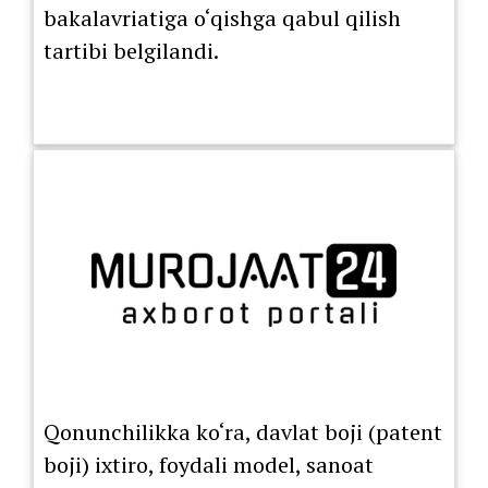
bakalavriatiga o‘qishga qabul qilish
tartibi belgilandi.
Qonunchilikka ko‘ra, davlat boji (patent
boji) ixtiro, foydali model, sanoat