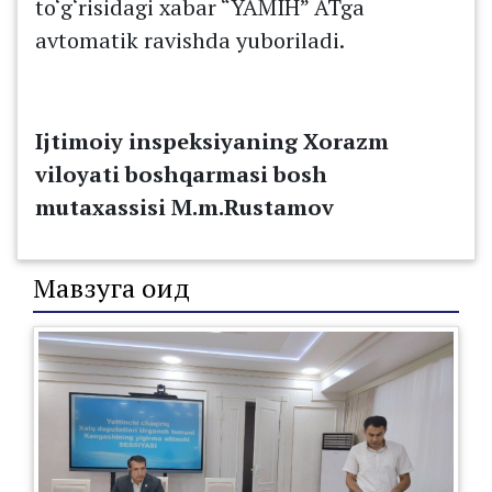
to‘g‘risidagi xabar “YAMIH” ATga
avtomatik ravishda yuboriladi.
Ijtimoiy inspeksiyaning Xorazm
viloyati boshqarmasi bosh
mutaxassisi M.m.Rustamov
Мавзуга оид