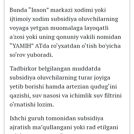
Bunda “Inson” markazi xodimi yoki
ijtimoiy xodim subsidiya oluvchilarning
voyaga yetgan muomalaga layoqatli
a'zosi yoki uning qonuniy vakili nomidan
“YAMIH” ATda ro‘yxatdan o‘tish bo'yicha
so‘rov yuboradi.
Tadbirkor belgilangan muddatda
subsidiya oluvchilarning turar joyiga
yetib borishi hamda artezian qudug‘ini
qazishi, suv nasosi va ichimlik suv filtrini
o‘rnatishi lozim.
Ishchi guruh tomonidan subsidiya
ajratish ma’qullangani yoki rad etilgani