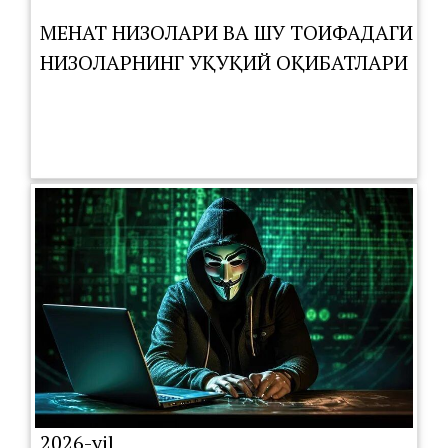
МЕҲНАТ НИЗОЛАРИ ВА ШУ ТОИФАДАГИ
НИЗОЛАРНИНГ ҲУҚУҚИЙ ОҚИБАТЛАРИ
2026-yil