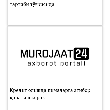
тартиби тўғрисида
Кредит олишда нималарга этибор
қаратиш керак