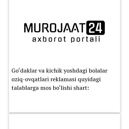
Go‘daklar va kichik yoshdagi bolalar
oziq-ovqatlari reklamasi quyidagi
talablarga mos bo‘lishi shart: