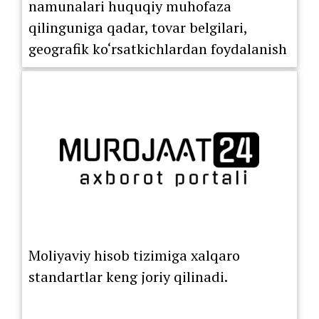
namunalari huquqiy muhofaza
qilinguniga qadar, tovar belgilari,
geografik ko‘rsatkichlardan foydalanish
huquqini berish bo‘yicha litsenziya
shartnomasi ro‘yxatdan o‘tkazilguniga
Moliyaviy hisob tizimiga xalqaro
standartlar keng joriy qilinadi.