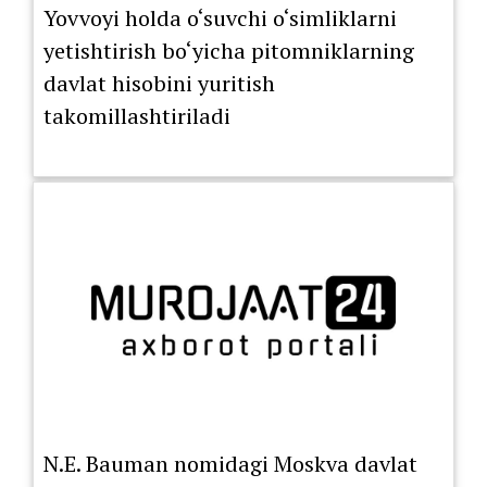
Yovvoyi holda o‘suvchi o‘simliklarni
yetishtirish bo‘yicha pitomniklarning
davlat hisobini yuritish
takomillashtiriladi
N.E. Bauman nomidagi Moskva davlat