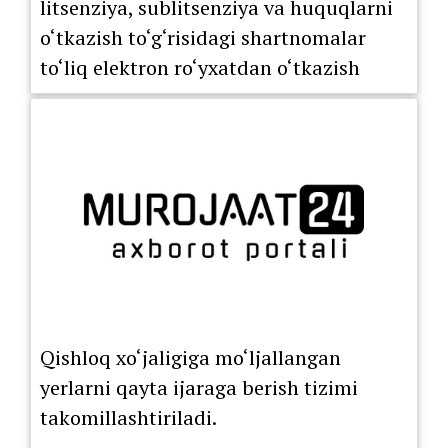
litsenziya, sublitsenziya va huquqlarni
o‘tkazish to‘g‘risidagi shartnomalar
to‘liq elektron ro‘yxatdan o‘tkazish
tartibiga o‘tkazildi.
Qishloq xo‘jaligiga mo‘ljallangan
yerlarni qayta ijaraga berish tizimi
takomillashtiriladi.