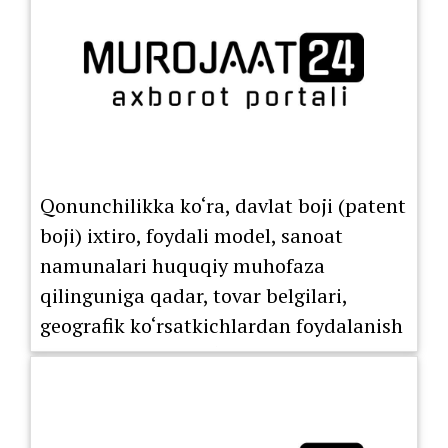
Qonunchilikka ko‘ra, davlat boji (patent
boji) ixtiro, foydali model, sanoat
namunalari huquqiy muhofaza
qilinguniga qadar, tovar belgilari,
geografik ko‘rsatkichlardan foydalanish
huquqini berish bo‘yicha litsenziya
shartnomasi ro‘yxatdan o‘tkazilguniga