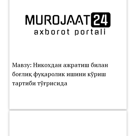
Мавзу: Никохдан ажратиш билан
боғлиқ фуқаролик ишини кўриш
тартиби тўғрисида