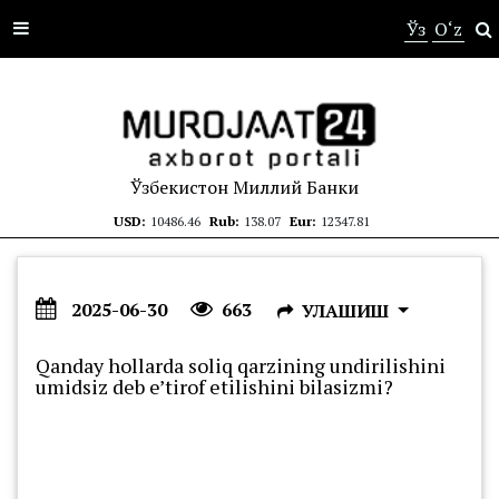
s
Ўз
O‘z
Ўзбекистон Миллий Банки
USD:
10486.46
Rub:
138.07
Eur:
12347.81
2025-06-30
663
УЛАШИШ
Qanday hollarda soliq qarzining undirilishini
umidsiz deb e’tirof etilishini bilasizmi?