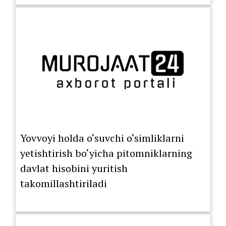
Yovvoyi holda o‘suvchi o‘simliklarni
yetishtirish bo‘yicha pitomniklarning
davlat hisobini yuritish
takomillashtiriladi