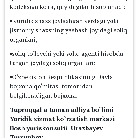
kodeksiga ko‘ra, quyidagilar hisoblanadi:
▪️ yuridik shaxs joylashgan yerdagi yoki
jismoniy shaxsning yashash joyidagi soliq
organlari;
▪️soliq to‘lovchi yoki soliq agenti hisobda
turgan joydagi soliq organlari;
▪️O‘zbekiston Respublikasining Davlat
bojxona qo‘mitasi tomonidan
belgilanadigan bojxona.
Tuproqqal’a tuman adliya bo`limi
Yuridik xizmat ko`rsatish markazi
Bosh yuriskonsulti Urazbayev
Tursunboy