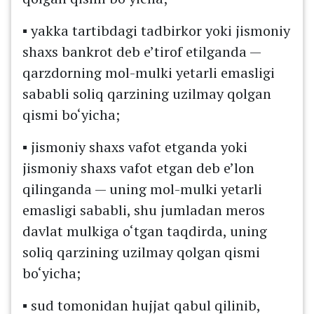
▪️ yakka tartibdagi tadbirkor yoki jismoniy
shaxs bankrot deb e’tirof etilganda —
qarzdorning mol-mulki yetarli emasligi
sababli soliq qarzining uzilmay qolgan
qismi bo‘yicha;
▪️ jismoniy shaxs vafot etganda yoki
jismoniy shaxs vafot etgan deb e’lon
qilinganda — uning mol-mulki yetarli
emasligi sababli, shu jumladan meros
davlat mulkiga o‘tgan taqdirda, uning
soliq qarzining uzilmay qolgan qismi
bo‘yicha;
▪️ sud tomonidan hujjat qabul qilinib,