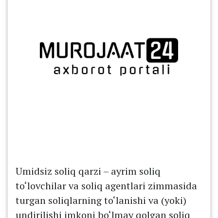
Umidsiz soliq qarzi – ayrim soliq
to‘lovchilar va soliq agentlari zimmasida
turgan soliqlarning to‘lanishi va (yoki)
undirilishi imkoni bo‘lmay qolgan soliq