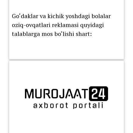
Go‘daklar va kichik yoshdagi bolalar
oziq-ovqatlari reklamasi quyidagi
talablarga mos bo‘lishi shart: