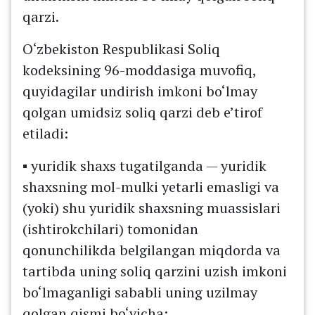
qarzi.
O‘zbekiston Respublikasi Soliq
kodeksining 96-moddasiga muvofiq,
quyidagilar undirish imkoni bo‘lmay
qolgan umidsiz soliq qarzi deb e’tirof
etiladi:
▪️ yuridik shaxs tugatilganda — yuridik
shaxsning mol-mulki yetarli emasligi va
(yoki) shu yuridik shaxsning muassislari
(ishtirokchilari) tomonidan
qonunchilikda belgilangan miqdorda va
tartibda uning soliq qarzini uzish imkoni
bo‘lmaganligi sababli uning uzilmay
qolgan qismi bo‘yicha;