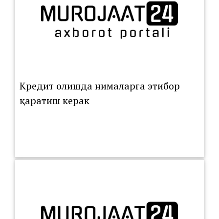
Кредит олишда нималарга этибор
қаратиш керак