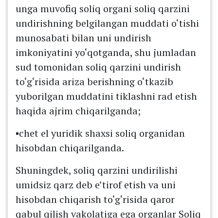
unga muvofiq soliq organi soliq qarzini
undirishning belgilangan muddati o‘tishi
munosabati bilan uni undirish
imkoniyatini yo‘qotganda, shu jumladan
sud tomonidan soliq qarzini undirish
to‘g‘risida ariza berishning o‘tkazib
yuborilgan muddatini tiklashni rad etish
haqida ajrim chiqarilganda;
▪️chet el yuridik shaxsi soliq organidan
hisobdan chiqarilganda.
Shuningdek, soliq qarzini undirilishi
umidsiz qarz deb e’tirof etish va uni
hisobdan chiqarish to‘g‘risida qaror
qabul qilish vakolatiga ega organlar Soliq