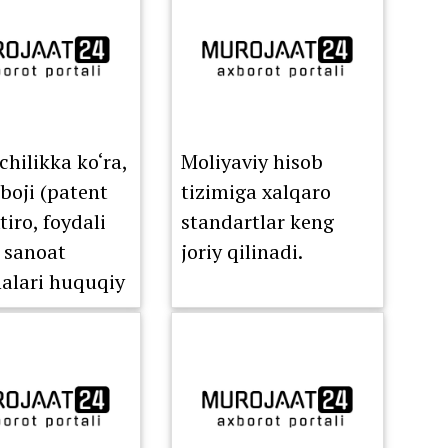
hilikka ko‘ra,
Moliyaviy hisob
 boji (patent
tizimiga xalqaro
xtiro, foydali
standartlar keng
 sanoat
joriy qilinadi.
lari huquqiy
aza
uniga qadar,
elgilari,
fik
tkichlardan