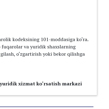
arolik kodeksining 101-moddasiga ko‘ra.
 fuqarolar va yuridik shaxslarning
ilash, o‘zgartirish yoki bekor qilishga
yuridik xizmat ko‘rsatish markazi