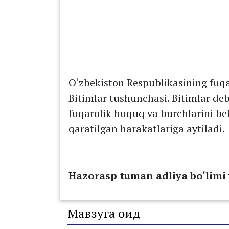
O‘zbekiston Respublikasining fuq
Bitimlar tushunchasi. Bitimlar deb
fuqarolik huquq va burchlarini belg
qaratilgan harakatlariga aytiladi.
Hazorasp tuman adliya bo‘limi 
Мавзуга оид