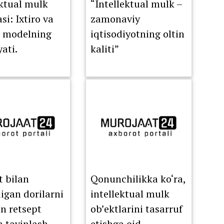
ektual mulk
“Intellektual mulk –
i: Ixtiro va
zamonaviy
i modelning
iqtisodiyotning oltin
ati.
kaliti”
t bilan
Qonunchilikka ko‘ra,
digan dorilarni
intellektual mulk
on retsept
ob’ektlarini tasarruf
a tayinlash
etishga oid