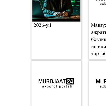
2026-yil
Мавзу
ажрат
боғли
ишини
тарти