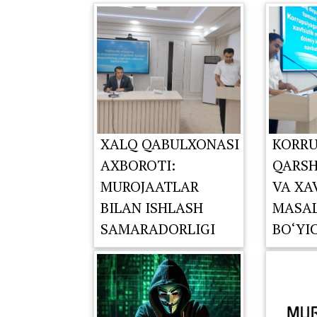
XALQ QABULXONASI
KORRU
AXBOROTI:
QARSH
MUROJAATLAR
VA XA
BILAN ISHLASH
MASAL
SAMARADORLIGI
BO‘YI
TAHLIL QILINDI
KOMIS
NAVBA
YIG‘IL
O‘TKA