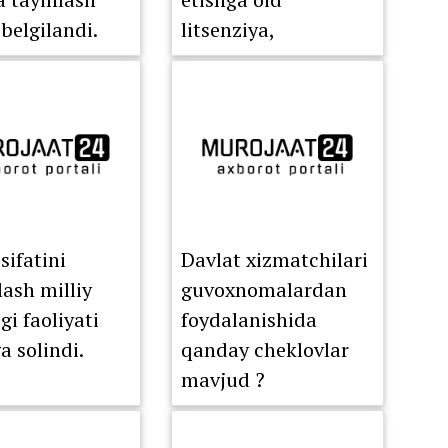
 belgilandi.
litsenziya,
sublitsenziya va
huquqlarni o‘tkazish
to‘g‘risidagi
shartnomalar to‘liq
elektron ro‘yxatdan
o‘tkazish tartibiga
o‘tkazildi.
sifatini
Davlat xizmatchilari
lash milliy
guvoxnomalardan
gi faoliyati
foydalanishida
a solindi.
qanday cheklovlar
mavjud ?