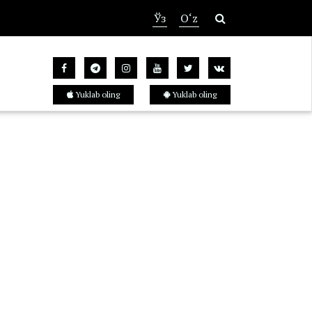
Ўз
O‘z
Yuklab oling
Yuklab oling