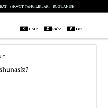
BAT
SHOVOT YANGILIKLARI
BOGʻLANISH
USD:
Rub:
Eur:
Ш
shunasiz?