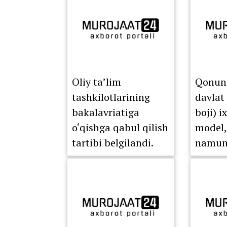
Oliy ta’lim
Qonunc
tashkilotlarining
davlat
bakalavriatiga
boji) i
o‘qishga qabul qilish
model,
tartibi belgilandi.
namuna
muhof
qiling
tovar b
geogra
ko‘rsa