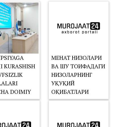
PSIYAGA
МЕҲНАТ НИЗОЛАРИ
I KURASHISH
ВА ШУ ТОИФАДАГИ
VFSIZLIK
НИЗОЛАРНИНГ
ALARI
ҲУҚУҚИЙ
CHA DOIMIY
ОҚИБАТЛАРИ
SIYASINING
TDAGI
ISHI
ZILDI