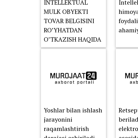
INTELLEKTUAL
Intell
MULK OBYEKTI
himoyas
TOVAR BELGISINI
foydal
RO’YHATDAN
ahamiy
O’TKAZISH HAQIDA
XABARDORMISIZ?
Yoshlar bilan ishlash
Retsep
jarayonini
berila
raqamlashtirish
elektr
darajasi oshiriladi
asosid