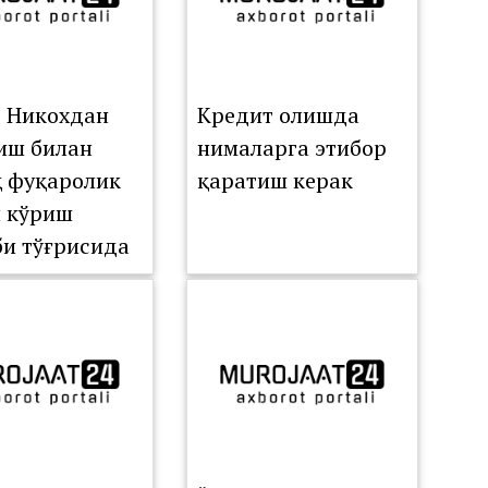
: Никохдан
Кредит олишда
иш билан
нималарга этибор
қ фуқаролик
қаратиш керак
 кўриш
би тўғрисида