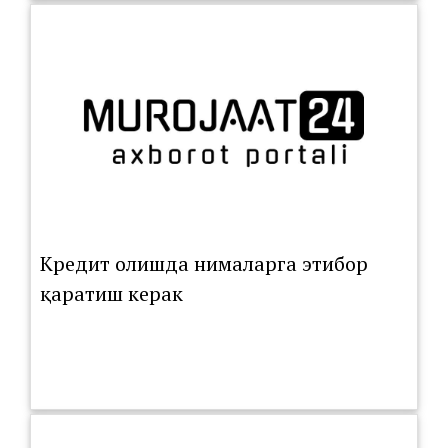
Кредит олишда нималарга этибор
қаратиш керак