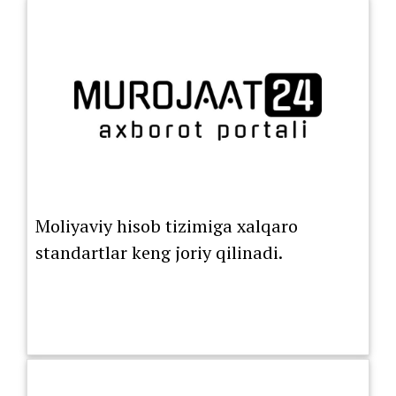
shartnomasi ro‘yxatdan o‘tkazilguniga
Moliyaviy hisob tizimiga xalqaro
standartlar keng joriy qilinadi.