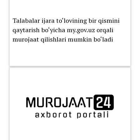
Talabalar ijara to‘lovining bir qismini
qaytarish bo‘yicha my.gov.uz orqali
murojaat qilishlari mumkin bo‘ladi