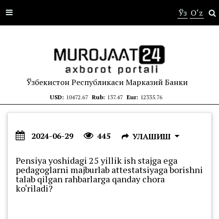
s
Ўз
O‘z
Ўзбекистон Республикаси Марказий Банки
USD:
10472.67
Rub:
137.47
Eur:
12335.76
2024-06-29
445
УЛАШИШ
Pensiya yoshidagi 25 yillik ish stajga ega
pedagoglarni majburlab attestatsiyaga borishni
talab qilgan rahbarlarga qanday chora
ko‘riladi?