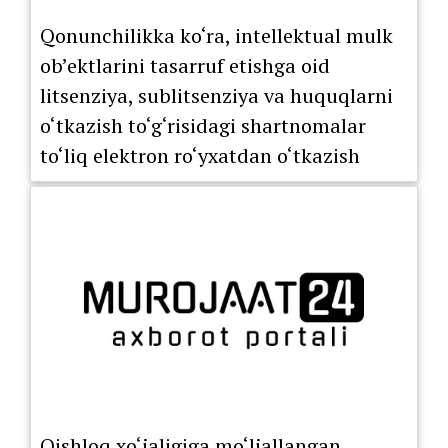
Qonunchilikka ko‘ra, intellektual mulk
ob’ektlarini tasarruf etishga oid
litsenziya, sublitsenziya va huquqlarni
o‘tkazish to‘g‘risidagi shartnomalar
to‘liq elektron ro‘yxatdan o‘tkazish
tartibiga o‘tkazildi.
Qishloq xo‘jaligiga mo‘ljallangan