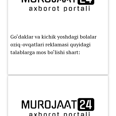
Go‘daklar va kichik yoshdagi bolalar
oziq-ovqatlari reklamasi quyidagi
talablarga mos bo‘lishi shart: