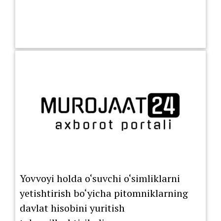
Yovvoyi holda o‘suvchi o‘simliklarni
yetishtirish bo‘yicha pitomniklarning
davlat hisobini yuritish