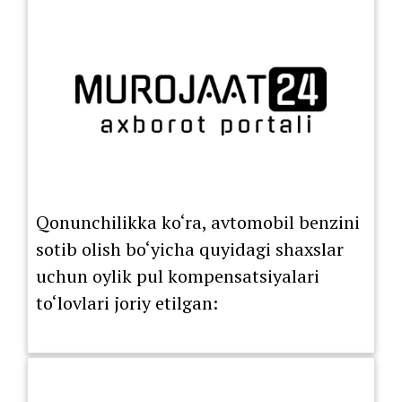
Qonunchilikka ko‘ra, avtomobil benzini
sotib olish bo‘yicha quyidagi shaxslar
uchun oylik pul kompensatsiyalari
to‘lovlari joriy etilgan: