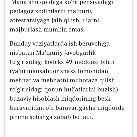
Mana shu qoidaga ko‘ra pensiyadagi
pedagog xodimlarni majburiy
attestatsiyaga jalb qilish, ularni
majburlash mumkin emas.
Bunday vaziyatlarda ish beruvchiga
nisbatan Ma’muriy javobgarlik
to‘g‘risidagi kodeks 49-moddasi bilan
(ya’ni mansabdor shaxs tomonidan
mehnat va mehnatni muhofaza qilish
to‘g‘risidagi qonun hujjatlarini buzish)
bazaviy hisoblash miqdorining besh
baravaridan o‘n baravarigacha miqdorda
jarima solishga sabab bo‘ladi.