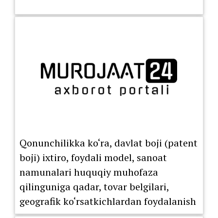
Qonunchilikka ko‘ra, davlat boji (patent
boji) ixtiro, foydali model, sanoat
namunalari huquqiy muhofaza
qilinguniga qadar, tovar belgilari,
geografik ko‘rsatkichlardan foydalanish
huquqini berish bo‘yicha litsenziya