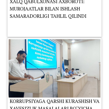
XALQ QABULXONASI AXBOROTI:
MUROJAATLAR BILAN ISHLASH
SAMARADORLIGI TAHLIL QILINDI
KORRUPSIYAGA QARSHI KURASHISH VA
XAVFSIZLIK MASALALARI BO‘YICHA