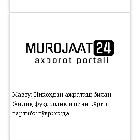
Мавзу: Никохдан ажратиш билан
боғлиқ фуқаролик ишини кўриш
тартиби тўғрисида