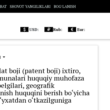
BAT
SHOVOT YANGILIKLARI
BOGʻLANISH
USD:
Rub:
Eur:
Ш
t boji (patent boji) ixtiro,
amunalari huquqiy muhofaza
elgilari, geografik
anish huquqini berish bo‘yicha
o‘yxatdan o‘tkazilguniga