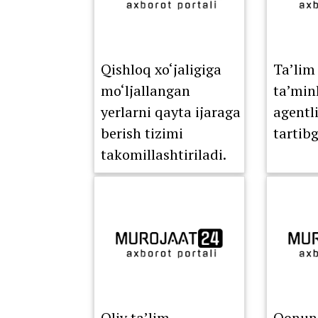
Qishloq xo‘jaligiga
Ta’lim 
mo‘ljallangan
ta’min
yerlarni qayta ijaraga
agentli
berish tizimi
tartibg
takomillashtiriladi.
Oliy ta’lim
Qonunc