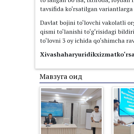
tavsifida ko‘rsatilgan variantlarga
Davlat bojini to‘lovchi vakolatli 
qismi to‘lanishi to‘g‘risidagi bil
to‘lovni 3 oy ichida qo‘shimcha ra
Xivashaharyuridikxizmatko‘rs
Мавзуга оид