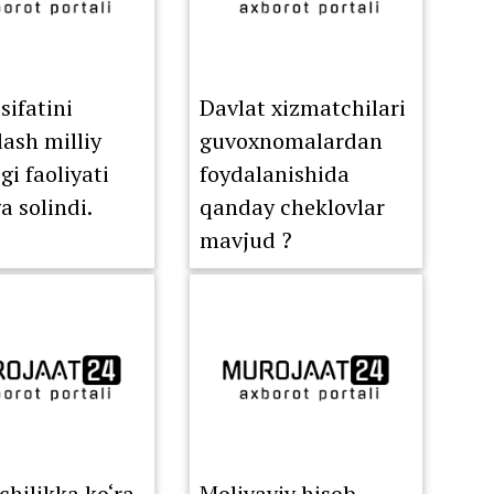
elektron ro‘yxatdan
o‘tkazish tartibiga
o‘tkazildi.
sifatini
Davlat xizmatchilari
lash milliy
guvoxnomalardan
gi faoliyati
foydalanishida
a solindi.
qanday cheklovlar
mavjud ?
hilikka ko‘ra,
Moliyaviy hisob