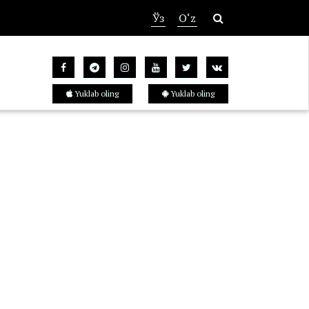
Ўз
O‘z
Yuklab oling
Yuklab oling