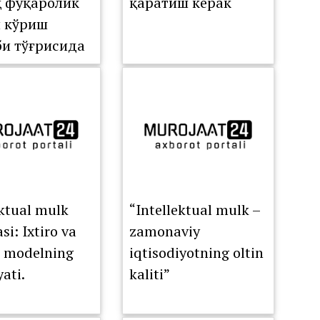
қ фуқаролик
қаратиш керак
 кўриш
би тўғрисида
ektual mulk
“Intellektual mulk –
i: Ixtiro va
zamonaviy
i modelning
iqtisodiyotning oltin
ati.
kaliti”