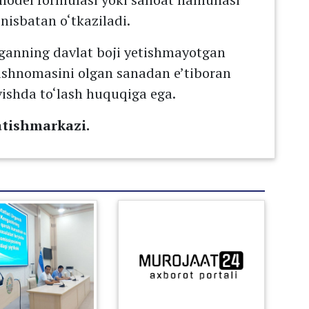
 nisbatan o‘tkaziladi.
organning davlat boji yetishmayotgan
dirishnomasini olgan sanadan e’tiboran
vishda to‘lash huquqiga ega.
atishmarkazi.