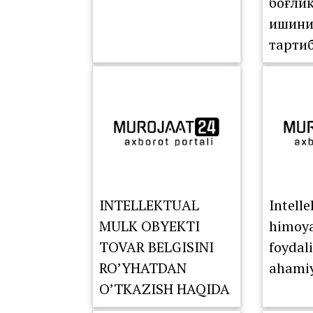
боғли
ишини
тарти
INTELLEKTUAL
Intell
MULK OBYEKTI
himoyas
TOVAR BELGISINI
foydal
RO’YHATDAN
ahamiy
O’TKAZISH HAQIDA
XABARDORMISIZ?