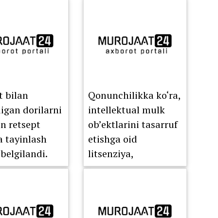
t bilan
Qonunchilikka ko‘ra,
digan dorilarni
intellektual mulk
on retsept
ob’ektlarini tasarruf
a tayinlash
etishga oid
 belgilandi.
litsenziya,
sublitsenziya va
huquqlarni o‘tkazish
to‘g‘risidagi
shartnomalar to‘liq