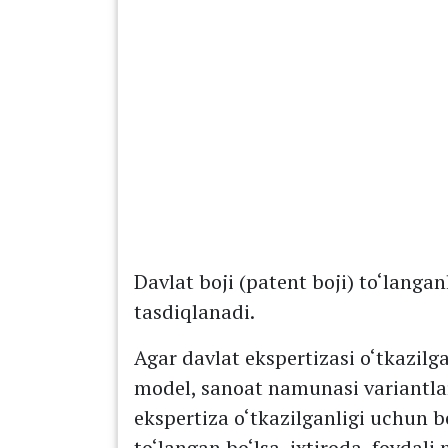
Davlat boji (patent boji) to‘langanl
tasdiqlanadi.
Agar davlat ekspertizasi o‘tkazilga
model, sanoat namunasi variantlar
ekspertiza o‘tkazilganligi uchun
to‘langan bo‘lsa, ixtiroda, foydal