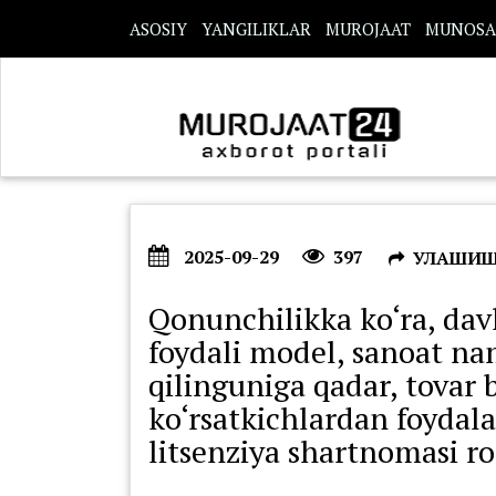
s
ASOSIY
YANGILIKLAR
MUROJAAT
MUNOSA
2025-09-29
397
УЛАШИ
Qonunchilikka ko‘ra, davla
foydali model, sanoat n
qilinguniga qadar, tovar b
ko‘rsatkichlardan foydal
litsenziya shartnomasi r