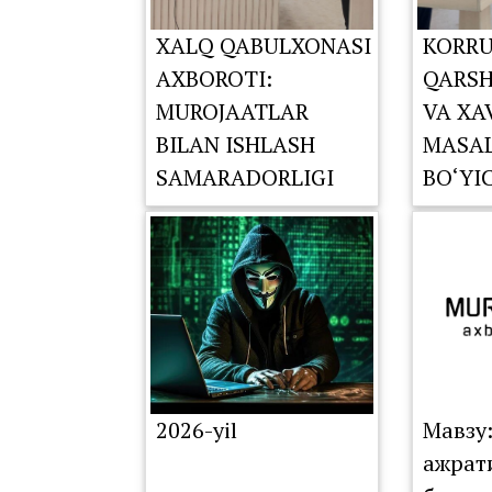
XALQ QABULXONASI
KORRU
AXBOROTI:
QARSH
MUROJAATLAR
VA XA
BILAN ISHLASH
MASAL
SAMARADORLIGI
BO‘YI
TAHLIL QILINDI
KOMIS
NAVBA
YIG‘IL
O‘TKA
2026-yil
Мавзу
ажрат