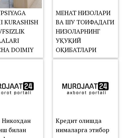
PSIYAGA
МЕҲНАТ НИЗОЛАРИ
I KURASHISH
ВА ШУ ТОИФАДАГИ
VFSIZLIK
НИЗОЛАРНИНГ
ALARI
ҲУҚУҚИЙ
CHA DOIMIY
ОҚИБАТЛАРИ
SIYASINING
TDAGI
ISHI
ZILDI
: Никохдан
Кредит олишда
иш билан
нималарга этибор