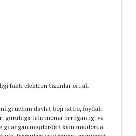
igi fakti elektron tizimlar orqali
nligi uchun davlat boji ixtiro, foydali
i guruhiga talabnoma berilganligi va
 belgilangan miqdordan kam miqdorda
i model formulasi yoki sanoat namunasi