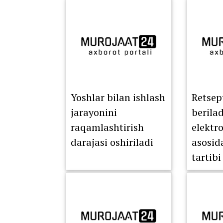
Yoshlar bilan ishlash
Retsep
jarayonini
berila
raqamlashtirish
elektr
darajasi oshiriladi
asosid
tartibi