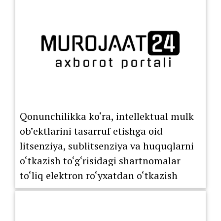
Qonunchilikka ko‘ra, intellektual mulk
ob’ektlarini tasarruf etishga oid
litsenziya, sublitsenziya va huquqlarni
o‘tkazish to‘g‘risidagi shartnomalar
to‘liq elektron ro‘yxatdan o‘tkazish
tartibiga o‘tkazildi.