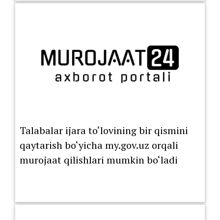
Talabalar ijara to‘lovining bir qismini
qaytarish bo‘yicha my.gov.uz orqali
murojaat qilishlari mumkin bo‘ladi