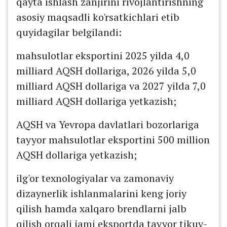
qayta ishlash zanjirini rivojlantirishning
asosiy maqsadli ko'rsatkichlari etib
quyidagilar belgilandi:
mahsulotlar eksportini 2025 yilda 4,0
milliard AQSH dollariga, 2026 yilda 5,0
milliard AQSH dollariga va 2027 yilda 7,0
milliard AQSH dollariga yetkazish;
AQSH va Yevropa davlatlari bozorlariga
tayyor mahsulotlar eksportini 500 million
AQSH dollariga yetkazish;
ilg'or texnologiyalar va zamonaviy
dizaynerlik ishlanmalarini keng joriy
qilish hamda xalqaro brendlarni jalb
qilish orqali jami eksportda tayyor tikuv-