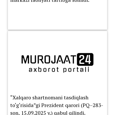
“Xalqaro shartnomani tasdiqlash
to‘g‘risida”gi Prezident qarori (PQ–283-
son, 15.09.2025 y.) qabul qilindi.