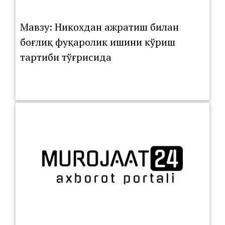
Мавзу: Никохдан ажратиш билан
боғлиқ фуқаролик ишини кўриш
тартиби тўғрисида