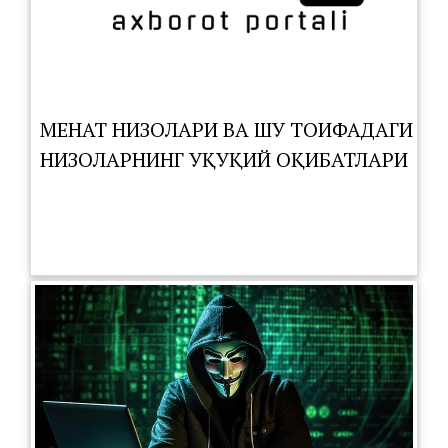
МЕҲНАТ НИЗОЛАРИ ВА ШУ ТОИФАДАГИ
НИЗОЛАРНИНГ ҲУҚУҚИЙ ОҚИБАТЛАРИ