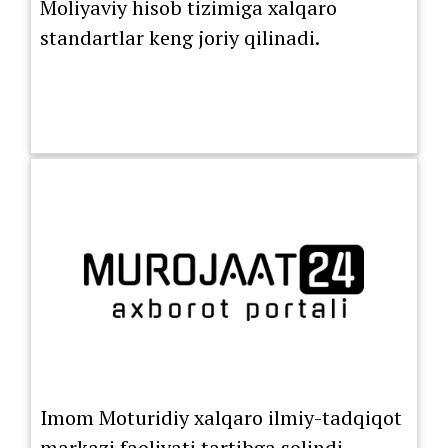
Moliyaviy hisob tizimiga xalqaro
standartlar keng joriy qilinadi.
Imom Moturidiy xalqaro ilmiy-tadqiqot
markazi faoliyati tartibga solindi.