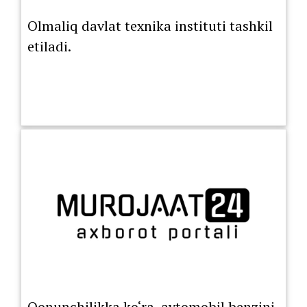
Olmaliq davlat texnika instituti tashkil
etiladi.
Qonunchilikka ko‘ra, avtomobil benzini