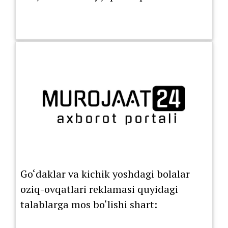
Go‘daklar va kichik yoshdagi bolalar
oziq-ovqatlari reklamasi quyidagi
talablarga mos bo‘lishi shart: