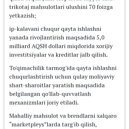
trikotaj mahsulotlari ulushini 70 foizga
yetkazish;
ip-kalavani chuqur qayta ishlashni
yanada rivojlantirish maqsadida 5,0
milliard AQSH dollari miqdorida xorijiy
investitsiyalar va kreditlar jalb qilish.
To'qimachilik tarmog'ida qayta ishlashni
chuqurlashtirish uchun qulay moliyaviy
shart-sharoitlar yaratish maqsadida
belgilangan qo'llab-quvvatlash
mexanizmlari joriy etiladi.
Mahalliy mahsulot va brendlarni xalqaro
“marketpleys”larda targ'ib qilish,