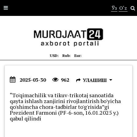
s
Ўз
O‘z
USD:
Rub:
Eur:
2025-03-30
962
УЛАШИШ
“To'qimachilik va tikuv-trikotaj sanoatida
qayta ishlash zanjirini rivojlantirish bo'yicha
qo'shimcha chora-tadbirlar to'g'risida”gi
Prezident Farmoni (PF-6-son, 16.01.2025 y.)
qabul qilindi