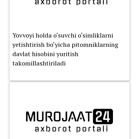
Yovvoyi holda o‘suvchi o‘simliklarni
yetishtirish bo‘yicha pitomniklarning
davlat hisobini yuritish
takomillashtiriladi