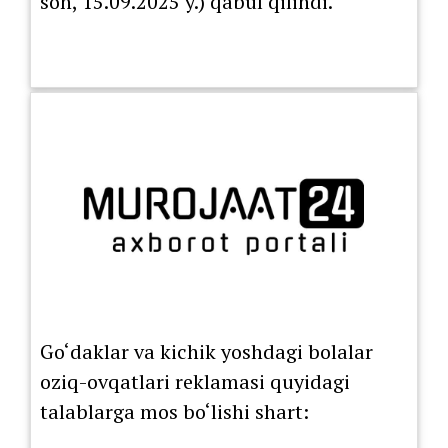
son, 15.09.2025 y.) qabul qilindi.
Go‘daklar va kichik yoshdagi bolalar
oziq-ovqatlari reklamasi quyidagi
talablarga mos bo‘lishi shart: