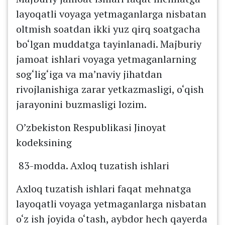
layoqatli voyaga yetmaganlarga nisbatan
oltmish soatdan ikki yuz qirq soatgacha
bo‘lgan muddatga tayinlanadi. Majburiy
jamoat ishlari voyaga yetmaganlarning
sog‘lig‘iga va ma’naviy jihatdan
rivojlanishiga zarar yetkazmasligi, o‘qish
jarayonini buzmasligi lozim.
O’zbekiston Respublikasi Jinoyat
kodeksining
83-modda. Axloq tuzatish ishlari
Axloq tuzatish ishlari faqat mehnatga
layoqatli voyaga yetmaganlarga nisbatan
o‘z ish joyida o‘tash, aybdor hech qayerda