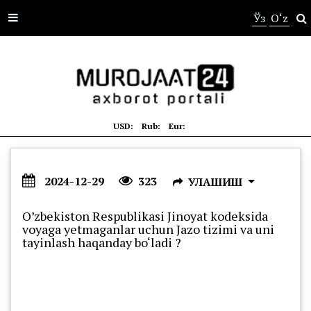
s
Ўз
O‘z
USD:
Rub:
Eur:
2024-12-29
323
УЛАШИШ
O’zbekiston Respublikasi Jinoyat kodeksida
voyaga yetmaganlar uchun Jazo tizimi va uni
tayinlash haqanday bo‘ladi ?