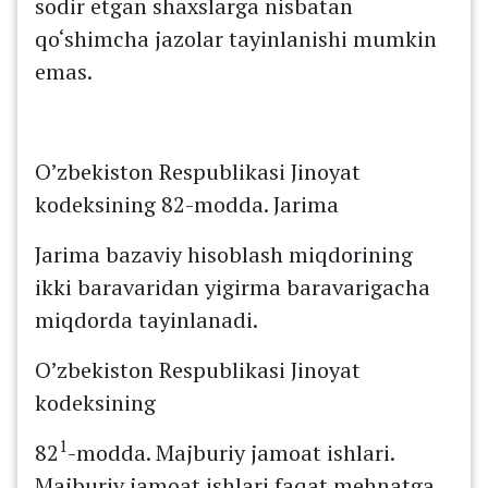
sodir etgan shaxslarga nisbatan
qo‘shimcha jazolar tayinlanishi mumkin
emas.
O’zbekiston Respublikasi Jinoyat
kodeksining 82-modda. Jarima
Jarima bazaviy hisoblash miqdorining
ikki baravaridan yigirma baravarigacha
miqdorda tayinlanadi.
O’zbekiston Respublikasi Jinoyat
kodeksining
1
82
-modda. Majburiy jamoat ishlari.
Majburiy jamoat ishlari faqat mehnatga