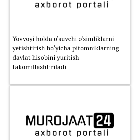
Yovvoyi holda o‘suvchi o‘simliklarni
yetishtirish bo‘yicha pitomniklarning
davlat hisobini yuritish
takomillashtiriladi