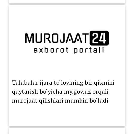
Talabalar ijara to‘lovining bir qismini
qaytarish bo‘yicha my.gov.uz orqali
murojaat qilishlari mumkin bo‘ladi