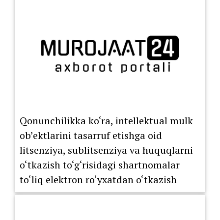
Qonunchilikka ko‘ra, intellektual mulk
ob’ektlarini tasarruf etishga oid
litsenziya, sublitsenziya va huquqlarni
o‘tkazish to‘g‘risidagi shartnomalar
to‘liq elektron ro‘yxatdan o‘tkazish
tartibiga o‘tkazildi.