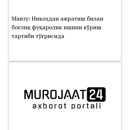
Мавзу: Никохдан ажратиш билан
боғлиқ фуқаролик ишини кўриш
тартиби тўғрисида