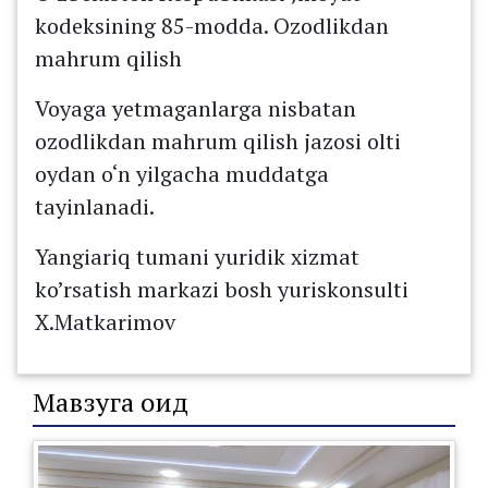
kodeksining 85-modda. Ozodlikdan
mahrum qilish
Voyaga yetmaganlarga nisbatan
ozodlikdan mahrum qilish jazosi olti
oydan o‘n yilgacha muddatga
tayinlanadi.
Yangiariq tumani yuridik xizmat
ko’rsatish markazi bosh yuriskonsulti
X.Matkarimov
Мавзуга оид