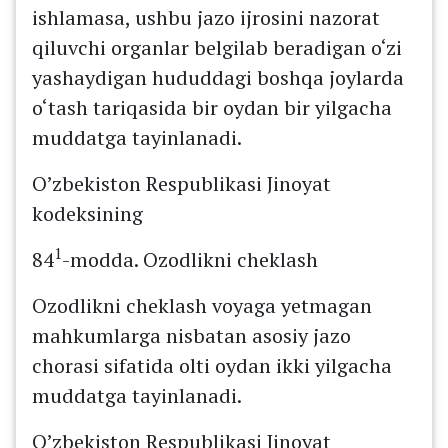
ishlamasa, ushbu jazo ijrosini nazorat
qiluvchi organlar belgilab beradigan o‘zi
yashaydigan hududdagi boshqa joylarda
o‘tash tariqasida bir oydan bir yilgacha
muddatga tayinlanadi.
O’zbekiston Respublikasi Jinoyat
kodeksining
1
84
-modda. Ozodlikni cheklash
Ozodlikni cheklash voyaga yetmagan
mahkumlarga nisbatan asosiy jazo
chorasi sifatida olti oydan ikki yilgacha
muddatga tayinlanadi.
O’zbekiston Respublikasi Jinoyat