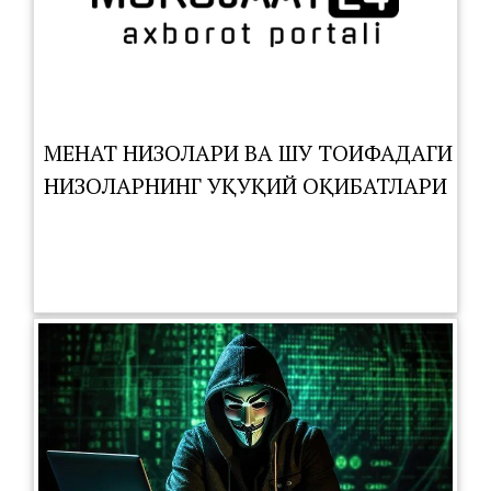
МЕҲНАТ НИЗОЛАРИ ВА ШУ ТОИФАДАГИ
НИЗОЛАРНИНГ ҲУҚУҚИЙ ОҚИБАТЛАРИ