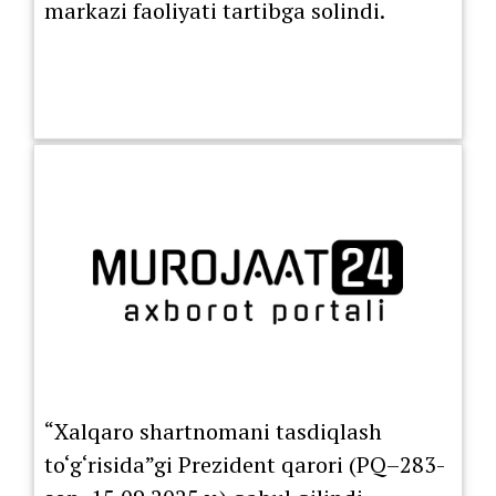
markazi faoliyati tartibga solindi.
“Xalqaro shartnomani tasdiqlash
to‘g‘risida”gi Prezident qarori (PQ–283-