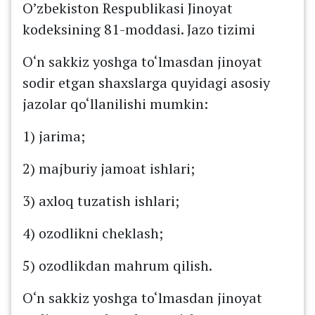
O’zbekiston Respublikasi Jinoyat
kodeksining 81-moddasi. Jazo tizimi
O‘n sakkiz yoshga to‘lmasdan jinoyat
sodir etgan shaxslarga quyidagi asosiy
jazolar qo‘llanilishi mumkin:
1) jarima;
2) majburiy jamoat ishlari;
3) axloq tuzatish ishlari;
4) ozodlikni cheklash;
5) ozodlikdan mahrum qilish.
O‘n sakkiz yoshga to‘lmasdan jinoyat