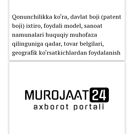
Qonunchilikka ko‘ra, davlat boji (patent
boji) ixtiro, foydali model, sanoat
namunalari huquqiy muhofaza
qilinguniga qadar, tovar belgilari,
geografik ko‘rsatkichlardan foydalanish
huquqini berish bo‘yicha litsenziya
shartnomasi ro‘yxatdan o‘tkazilguniga