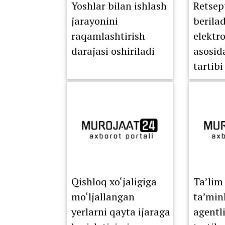
Yoshlar bilan ishlash
Retsep
jarayonini
berila
raqamlashtirish
elektr
darajasi oshiriladi
asosid
tartibi
Qishloq xo‘jaligiga
Ta’lim 
mo‘ljallangan
ta’min
yerlarni qayta ijaraga
agentli