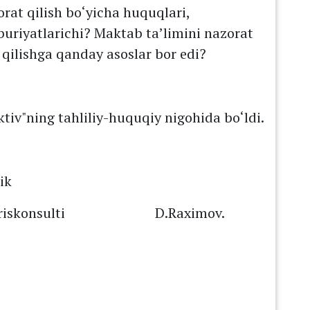
rat qilish bо‘yicha huquqlari,
buriyatlarichi? Maktab ta’limini nazorat
b qilishga qanday asoslar bor edi?
tiv"ning tahliliy-huquqiy nigohida bо‘ldi.
ik
osh yuriskonsulti D.Raximov.