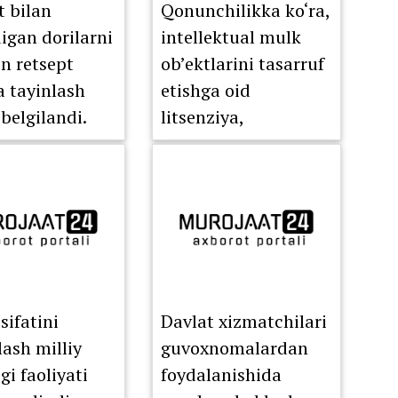
t bilan
Qonunchilikka ko‘ra,
digan dorilarni
intellektual mulk
on retsept
ob’ektlarini tasarruf
a tayinlash
etishga oid
 belgilandi.
litsenziya,
sublitsenziya va
huquqlarni o‘tkazish
to‘g‘risidagi
shartnomalar to‘liq
elektron ro‘yxatdan
o‘tkazish tartibiga
o‘tkazildi.
sifatini
Davlat xizmatchilari
lash milliy
guvoxnomalardan
gi faoliyati
foydalanishida