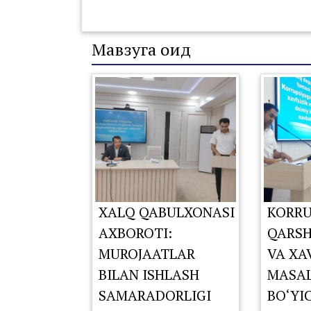
Мавзуга оид
XALQ QABULXONASI
KORRU
AXBOROTI:
QARSH
MUROJAATLAR
VA XA
BILAN ISHLASH
MASAL
SAMARADORLIGI
BO‘YI