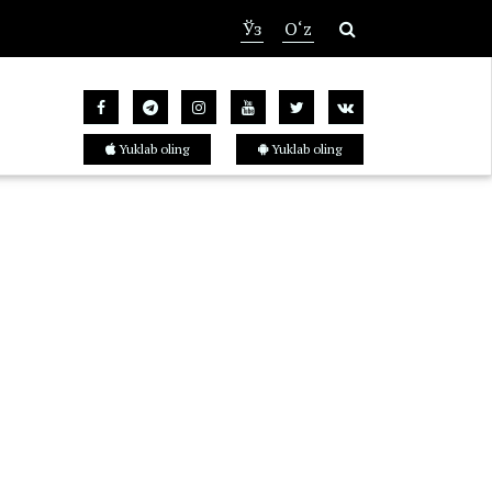
Ўз
O‘z
Yuklab oling
Yuklab oling