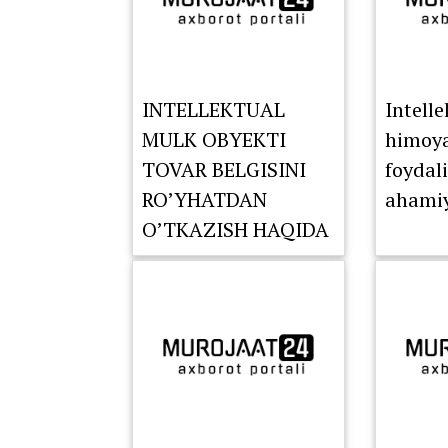
INTELLEKTUAL
Intell
MULK OBYEKTI
himoyas
TOVAR BELGISINI
foydal
RO’YHATDAN
ahamiy
O’TKAZISH HAQIDA
XABARDORMISIZ?