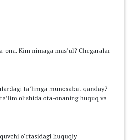
ota-ona. Kim nimaga mas’ul? Chegaralar
 ulardagi ta’limga munosabat qanday?
ta’lim olishida ota-onaning huquq va
?
‘quvchi о‘rtasidagi huquqiy