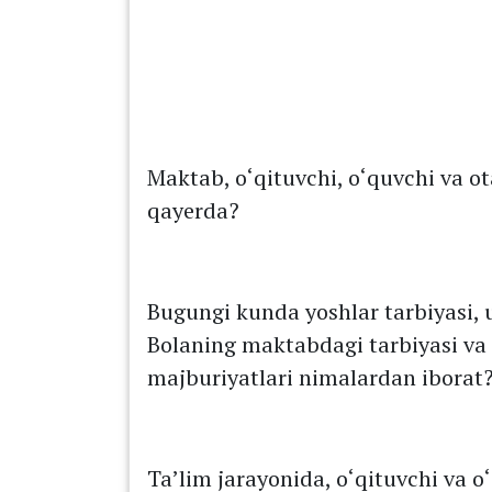
Maktab, о‘qituvchi, о‘quvchi va 
qayerda?
Bugungi kunda yoshlar tarbiyasi,
Bolaning maktabdagi tarbiyasi va 
majburiyatlari nimalardan iborat
Ta’lim jarayonida, о‘qituvchi va о