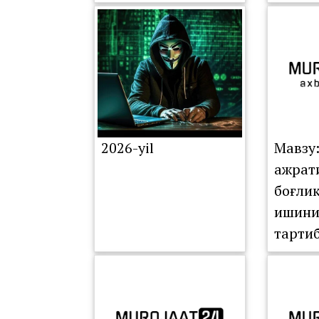
TAHLIL QILINDI
KOMIS
NAVBA
YIG‘IL
O‘TKA
2026-yil
Мавзу
ажрат
боғли
ишини
тарти