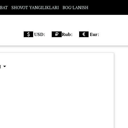
BAT
SHOVOT YANGILIKLARI
BOGʻLANISH
USD:
Rub:
Eur:
Ш