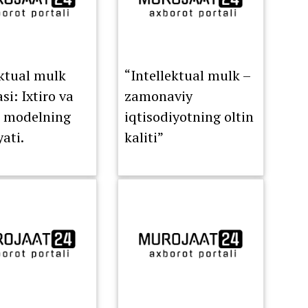
ektual mulk
“Intellektual mulk –
i: Ixtiro va
zamonaviy
i modelning
iqtisodiyotning oltin
ati.
kaliti”