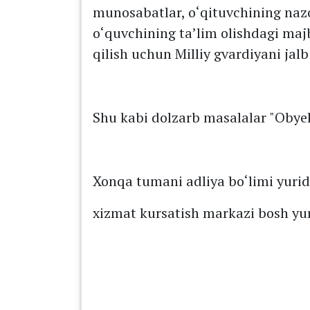
munosabatlar, о‘qituvchining nazo
о‘quvchining ta’lim olishdagi maj
qilish uchun Milliy gvardiyani jal
Shu kabi dolzarb masalalar "Obyek
Xonqa tumani adliya bо‘limi yurid
xizmat kursatish markazi b