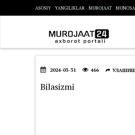
s
ASOSIY
YANGILIKLAR
MUROJAAT
MUNOSA
2024-03-31
466
УЛАШИ
Bilasizmi