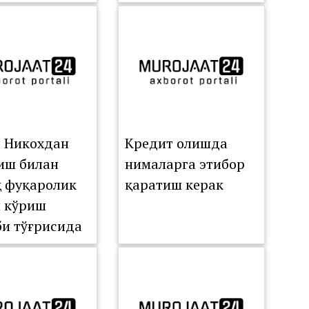
SIYASINING
TDAGI
ISHI
ZILDI
: Никохдан
Кредит олишда
иш билан
нималарга этибор
қ фуқаролик
қаратиш керак
 кўриш
би тўғрисида