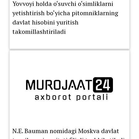
Yovvoyi holda o‘suvchi o‘simliklarni
yetishtirish bo‘yicha pitomniklarning
davlat hisobini yuritish
takomillashtiriladi
N.E. Bauman nomidagi Moskva davlat