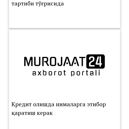
тартиби тўғрисида
Кредит олишда нималарга этибор
қаратиш керак