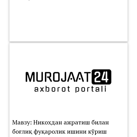
Мавзу: Никохдан ажратиш билан
боғлиқ фуқаролик ишини кўриш