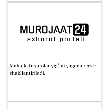
Mahalla fuqarolar yig‘ini yagona reestri
shakllantiriladi.