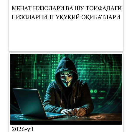
МЕҲНАТ НИЗОЛАРИ ВА ШУ ТОИФАДАГИ
НИЗОЛАРНИНГ ҲУҚУҚИЙ ОҚИБАТЛАРИ
2026-yil