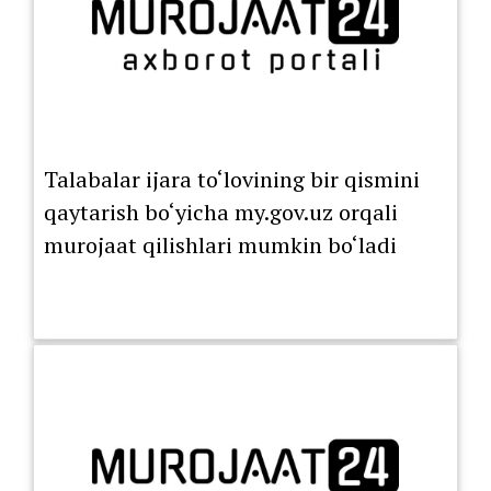
Talabalar ijara to‘lovining bir qismini
qaytarish bo‘yicha my.gov.uz orqali
murojaat qilishlari mumkin bo‘ladi