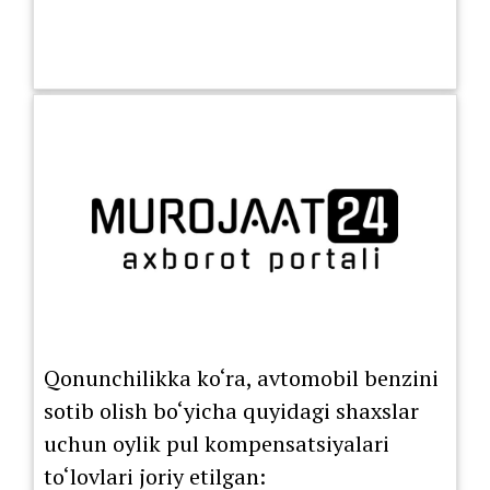
Qonunchilikka ko‘ra, avtomobil benzini
sotib olish bo‘yicha quyidagi shaxslar
uchun oylik pul kompensatsiyalari
to‘lovlari joriy etilgan: