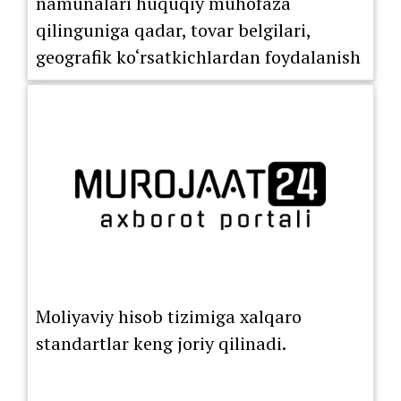
namunalari huquqiy muhofaza
qilinguniga qadar, tovar belgilari,
geografik ko‘rsatkichlardan foydalanish
huquqini berish bo‘yicha litsenziya
shartnomasi ro‘yxatdan o‘tkazilguniga
Moliyaviy hisob tizimiga xalqaro
standartlar keng joriy qilinadi.