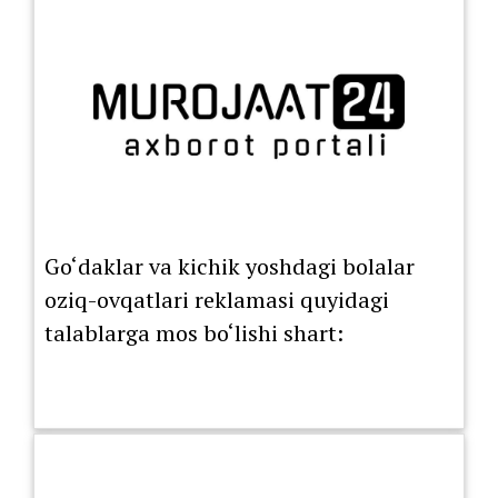
Go‘daklar va kichik yoshdagi bolalar
oziq-ovqatlari reklamasi quyidagi
talablarga mos bo‘lishi shart: