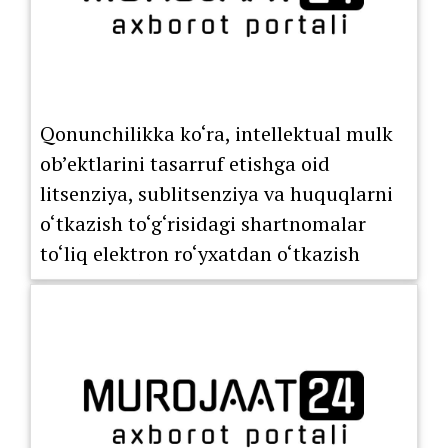
Qonunchilikka ko‘ra, intellektual mulk
ob’ektlarini tasarruf etishga oid
litsenziya, sublitsenziya va huquqlarni
o‘tkazish to‘g‘risidagi shartnomalar
to‘liq elektron ro‘yxatdan o‘tkazish
tartibiga o‘tkazildi.