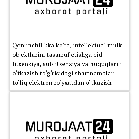
Qonunchilikka ko‘ra, intellektual mulk
ob’ektlarini tasarruf etishga oid
litsenziya, sublitsenziya va huquqlarni
o‘tkazish to‘g‘risidagi shartnomalar
to‘liq elektron ro‘yxatdan o‘tkazish
tartibiga o‘tkazildi.