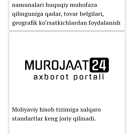
namunalari huquqiy muhofaza
qilinguniga qadar, tovar belgilari,
geografik ko‘rsatkichlardan foydalanish
huquqini berish bo‘yicha litsenziya
shartnomasi ro‘yxatdan o‘tkazilguniga
Moliyaviy hisob tizimiga xalqaro
standartlar keng joriy qilinadi.