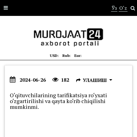
s
Ўз
O‘z
USD:
Rub:
Eur:
2024-06-26
182
УЛАШИШ
O‘qituvchilarining tarifikatsiya ro‘yxati
o‘zgartirilishi va qayta ko‘rib chiqilishi
mumkinmi.