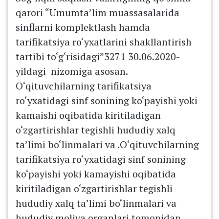
qarori “Umumta’lim muassasalarida
sinflarni komplektlash hamda
tarifikatsiya ro‘yxatlarini shakllantirish
tartibi to‘g‘risidagi”3271 30.06.2020-
yildagi nizomiga asosan.
O‘qituvchilarning tarifikatsiya
ro‘yxatidagi sinf sonining ko‘payishi yoki
kamaishi oqibatida kiritiladigan
o‘zgartirishlar tegishli hududiy xalq
ta’limi bo‘linmalari va .O‘qituvchilarning
tarifikatsiya ro‘yxatidagi sinf sonining
ko‘payishi yoki kamayishi oqibatida
kiritiladigan o‘zgartirishlar tegishli
hududiy xalq ta’limi bo‘linmalari va
hududiy moliya organlari tomonidan