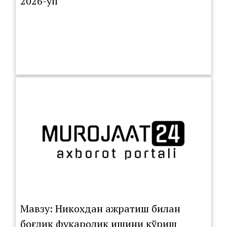
2026-yil
Мавзу: Никохдан ажратиш билан
боғлиқ фуқаролик ишини кўриш