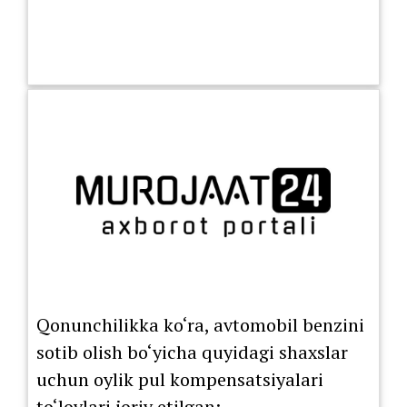
Qonunchilikka ko‘ra, avtomobil benzini
sotib olish bo‘yicha quyidagi shaxslar
uchun oylik pul kompensatsiyalari
to‘lovlari joriy etilgan: