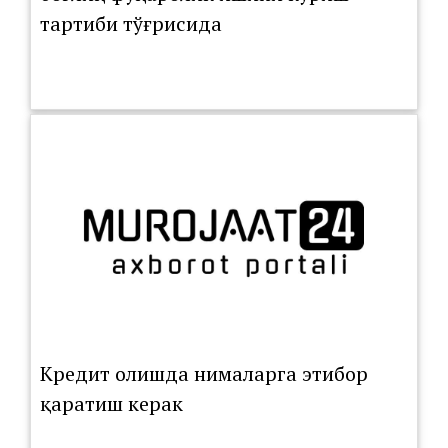
тартиби тўғрисида
Кредит олишда нималарга этибор
қаратиш керак