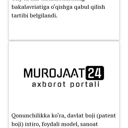
bakalavriatiga o‘qishga qabul qilish
tartibi belgilandi.
Qonunchilikka ko‘ra, davlat boji (patent
boji) ixtiro, foydali model, sanoat