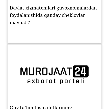
Davlat xizmatchilari guvoxnomalardan
foydalanishida qanday cheklovlar
mavjud ?
Oliy ta’lim tashkilotlarining