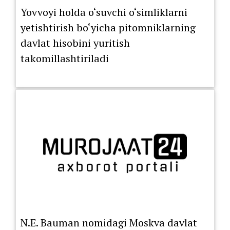
Yovvoyi holda o‘suvchi o‘simliklarni
yetishtirish bo‘yicha pitomniklarning
davlat hisobini yuritish
takomillashtiriladi
N.E. Bauman nomidagi Moskva davlat