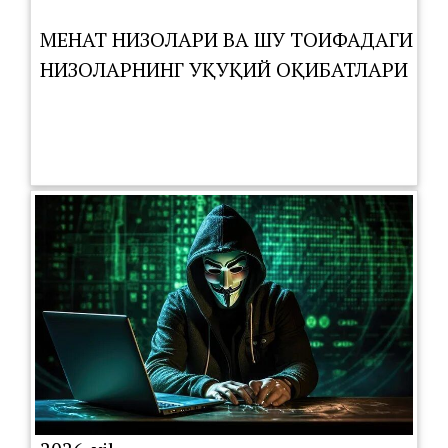
МЕҲНАТ НИЗОЛАРИ ВА ШУ ТОИФАДАГИ
НИЗОЛАРНИНГ ҲУҚУҚИЙ ОҚИБАТЛАРИ