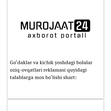
Go‘daklar va kichik yoshdagi bolalar
oziq-ovqatlari reklamasi quyidagi
talablarga mos bo‘lishi shart: