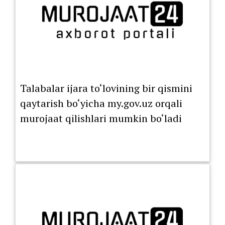
Talabalar ijara to‘lovining bir qismini
qaytarish bo‘yicha my.gov.uz orqali
murojaat qilishlari mumkin bo‘ladi