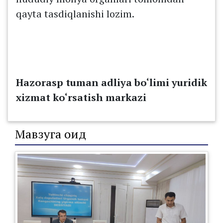
qayta tasdiqlanishi lozim.
Hazor
a
sp tuman adliya bo‘limi yuridik
xizmat ko‘rsatish markazi
Мавзуга оид