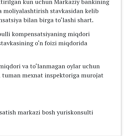
tirilgan kun uchun Markaziy bankining
 moliyalashtirish stavkasidan kelib
satsiya bilan birga to‘lashi shart.
 pulli kompensatsiyaning miqdori
tavkasining o‘n foizi miqdorida
 miqdori va to‘lanmagan oylar uchun
da tuman mexnat inspektoriga murojat
rsatish markazi bosh yuriskonsulti