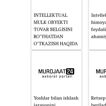
INTELLEKTUAL
Intell
MULK OBYEKTI
himoyas
TOVAR BELGISINI
foydal
RO’YHATDAN
ahamiy
O’TKAZISH HAQIDA
XABARDORMISIZ?
Yoshlar bilan ishlash
Retsep
jarayonini
berila