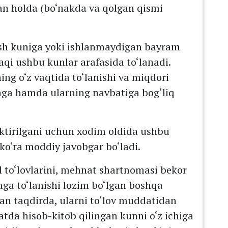
gan holda (bo‘nakda va qolgan qismi
ish kuniga yoki ishlanmaydigan bayram
haqi ushbu kunlar arafasida to‘lanadi.
ing o‘z vaqtida to‘lanishi va miqdori
shga hamda ularning navbatiga bog‘liq
hiktirilgani uchun xodim oldida ushbu
ko‘ra moddiy javobgar bo‘ladi.
til to‘lovlarini, mehnat shartnomasi bekor
mga to‘lanishi lozim bo‘lgan boshqa
gan taqdirda, ularni to‘lov muddatidan
atda hisob-kitob qilingan kunni o‘z ichiga