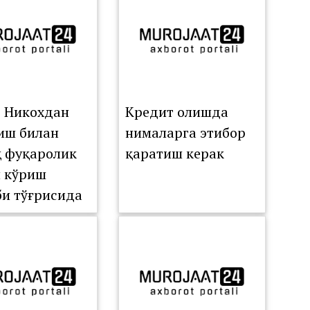
ISHI
ZILDI
: Никохдан
Кредит олишда
иш билан
нималарга этибор
қ фуқаролик
қаратиш керак
 кўриш
би тўғрисида