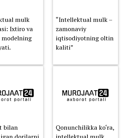
ektual mulk
“Intellektual mulk –
i: Ixtiro va
zamonaviy
i modelning
iqtisodiyotning oltin
ati.
kaliti”
t bilan
Qonunchilikka ko‘ra,
digan dorilarni
intellektual mulk