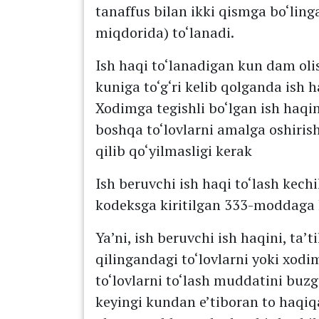
tanaffus bilan ikki qismga bo‘lin
miqdorida) to‘lanadi.
Ish haqi to‘lanadigan kun dam ol
kuniga to‘g‘ri kelib qolganda ish 
Xodimga tegishli bo‘lgan ish haqin
boshqa to‘lovlarni amalga oshiri
qilib qo‘yilmasligi kerak
Ish beruvchi ish haqi to‘lash kec
kodeksga kiritilgan 333-moddaga 
Ya’ni, ish beruvchi ish haqini, ta’
qilingandagi to‘lovlarni yoki xodi
to‘lovlarni to‘lash muddatini buz
keyingi kundan e’tiboran to haqiq