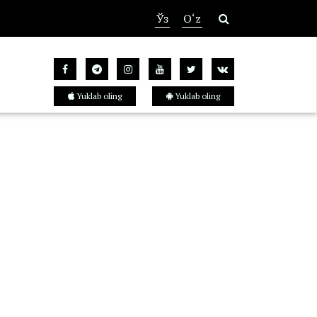
Ўз
O‘z
Yuklab oling
Yuklab oling