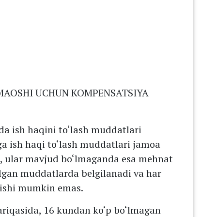
MAOSHI UCHUN KOMPENSATSIYA
 ish haqini to‘lash muddatlari
ga ish haqi to‘lash muddatlari jamoa
a, ular mavjud bo‘lmaganda esa mehnat
ilgan muddatlarda belgilanadi va har
lishi mumkin emas.
tariqasida, 16 kundan ko‘p bo‘lmagan