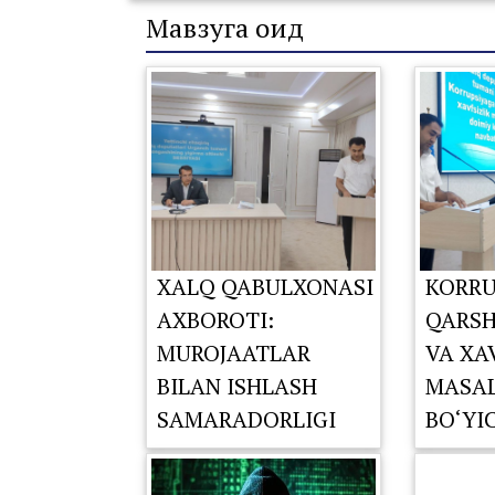
Мавзуга оид
XALQ QABULXONASI
KORRU
AXBOROTI:
QARSH
MUROJAATLAR
VA XA
BILAN ISHLASH
MASAL
SAMARADORLIGI
BO‘YI
TAHLIL QILINDI
KOMIS
NAVBA