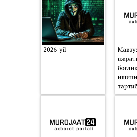
YIG‘IL
O‘TKA
2026-yil
Мавзу
ажрат
боғли
ишини
тарти