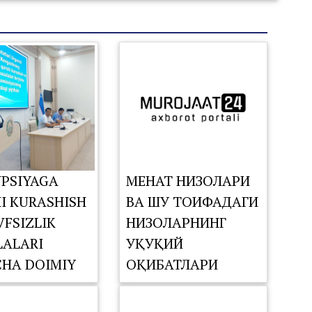
PSIYAGA
МЕҲНАТ НИЗОЛАРИ
I KURASHISH
ВА ШУ ТОИФАДАГИ
VFSIZLIK
НИЗОЛАРНИНГ
ALARI
ҲУҚУҚИЙ
CHA DOIMIY
ОҚИБАТЛАРИ
SIYASINING
TDAGI