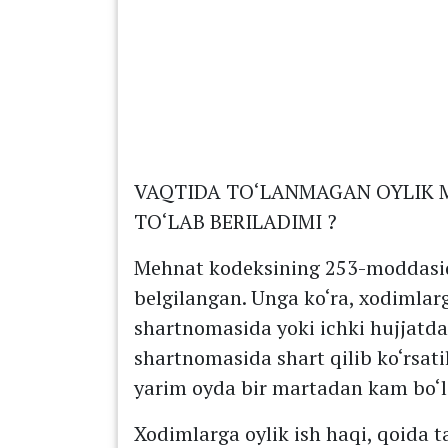
VAQTIDA TO‘LANMAGAN OYLIK 
TO‘LAB BERILADIMI ?
Mehnat kodeksining 253-moddasida
belgilangan. Unga ko‘ra, xodimlar
shartnomasida yoki ichki hujjatd
shartnomasida shart qilib ko‘rsat
yarim oyda bir martadan kam bo‘
Xodimlarga oylik ish haqi, qoida 