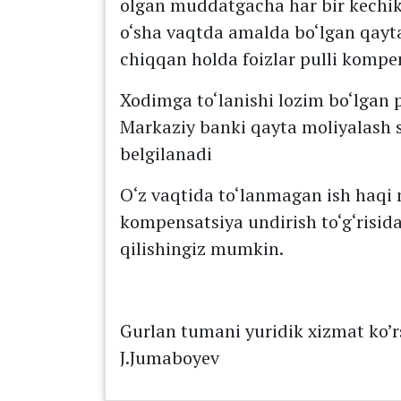
olgan muddatgacha har bir kechik
o‘sha vaqtda amalda bo‘lgan qayta
chiqqan holda foizlar pulli kompen
Xodimga to‘lanishi lozim bo‘lgan
Markaziy banki qayta moliyalash s
belgilanadi
O‘z vaqtida to‘lanmagan ish haqi
kompensatsiya undirish to‘g‘risi
qilishingiz mumkin.
Gurlan tumani yuridik xizmat ko’
J.Jumaboyev