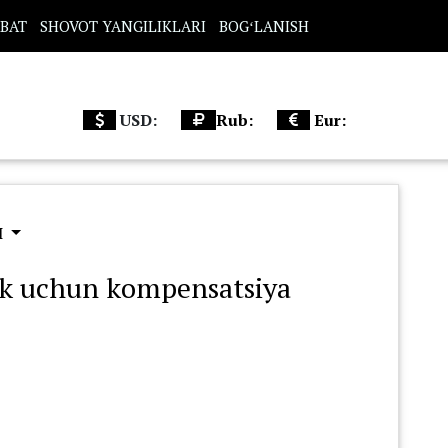
BAT
SHOVOT YANGILIKLARI
BOGʻLANISH
USD:
Rub:
Eur:
Ш
ik uchun kompensatsiya