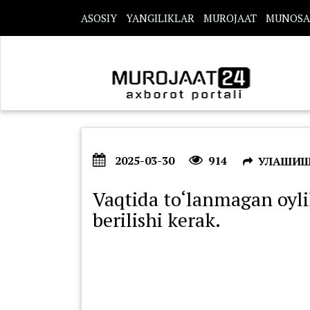
s
ASOSIY
YANGILIKLAR
MUROJAAT
MUNOSA
2025-03-30
914
УЛАШИ
Vaqtida to‘lanmagan oyl
berilishi kerak.